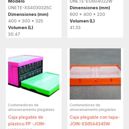
Modelo
ÚNETE-EU604022W
ÚNETE-XS4030325C
Dimensiones (mm)
Dimensiones (mm)
600 * 400 * 220
400 * 300 * 325
Volumen (L)
Volumen (L)
41.33
30.47
Contenedores de
Contenedores de
almacenamiento plegables
almacenamiento plegables
Caja plegable de
Caja plegable con tapa-
plástico PP -JOIN-
JOIN-XS6544345W