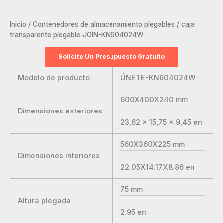
Inicio
/
Contenedores de almacenamiento plegables
/ caja
transparente plegable-JOIN-KN604024W
Solicite Un Presupuesto Gratuito
Modelo de producto
ÚNETE-KN604024W
600X400X240
mm
Dimensiones exteriores
23,62 x 15,75 x 9,45
en
560X360X225
mm
Dimensiones interiores
22.05X14.17X8.86
en
75
mm
Altura plegada
2.95
en