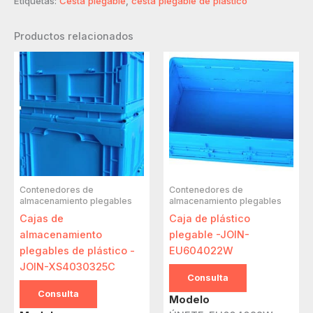
Etiquetas:
Cesta plegable
,
cesta plegable de plástico
Productos relacionados
Contenedores de
Contenedores de
almacenamiento plegables
almacenamiento plegables
Cajas de
Caja de plástico
almacenamiento
plegable -JOIN-
plegables de plástico -
EU604022W
JOIN-XS4030325C
Consulta
Consulta
Modelo