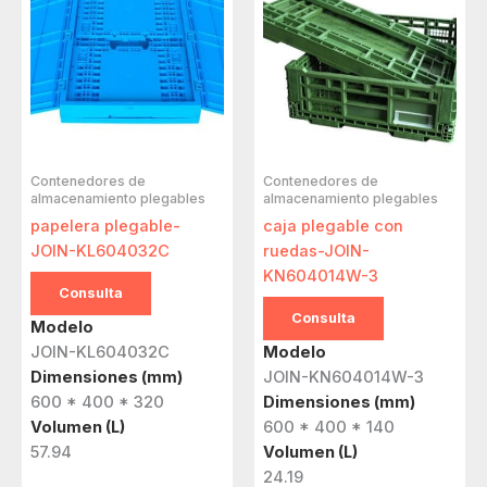
Contenedores de
Contenedores de
almacenamiento plegables
almacenamiento plegables
papelera plegable-
caja plegable con
JOIN-KL604032C
ruedas-JOIN-
KN604014W-3
Consulta
Consulta
Modelo
JOIN-KL604032C
Modelo
Dimensiones (mm)
JOIN-KN604014W-3
600 * 400 * 320
Dimensiones (mm)
Volumen (L)
600 * 400 * 140
57.94
Volumen (L)
24.19