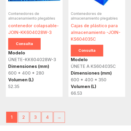
Contenedores de
Contenedores de
almacenamiento plegables
almacenamiento plegables
contenedor colapsable-
Cajas de plástico para
JOIN-KK604028W-3
almacenamiento -JOIN-
KS604035C
Consulta
Consulta
Modelo
ÚNETE-KK604028W-3
Modelo
Dimensiones (mm)
ÚNETE A KS604035C
600 * 400 * 280
Dimensiones (mm)
Volumen (L)
600 * 400 * 350
52.35
Volumen (L)
66.53
1
2
3
4
→