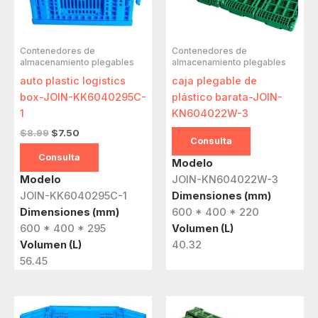
Contenedores de
Contenedores de
almacenamiento plegables
almacenamiento plegables
auto plastic logistics
caja plegable de
box-JOIN-KK6040295C-
plástico barata-JOIN-
1
KN604022W-3
El
El
$
8.99
$
7.50
Consulta
precio
precio
original
actual
Consulta
Modelo
era:
es:
JOIN-KN604022W-3
Modelo
$8.99.
$7.50.
Dimensiones (mm)
JOIN-KK6040295C-1
600 * 400 * 220
Dimensiones (mm)
Volumen (L)
600 * 400 * 295
40.32
Volumen (L)
56.45