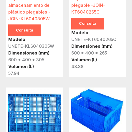
almacenamiento de
plegable -JOIN-
plástico plegables -
KT6040265C
JOIN-KL6040305W
Consulta
Consulta
Modelo
Modelo
ÚNETE-KT6040265C
ÚNETE-KL6040305W
Dimensiones (mm)
Dimensiones (mm)
600 * 400 * 265
600 * 400 * 305
Volumen (L)
Volumen (L)
48.38
57.94