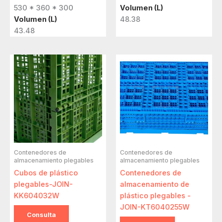
530 * 360 * 300
Volumen (L)
Volumen (L)
48.38
43.48
Contenedores de
Contenedores de
almacenamiento plegables
almacenamiento plegables
Cubos de plástico
Contenedores de
plegables-JOIN-
almacenamiento de
KK604032W
plástico plegables -
JOIN-KT6040255W
Consulta