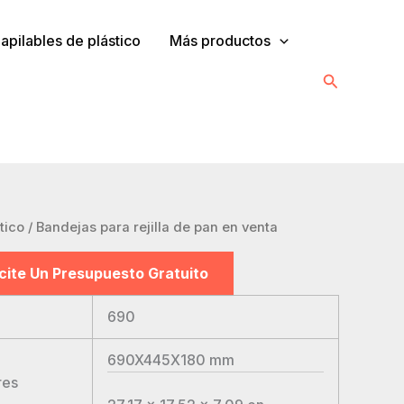
pilables de plástico
Más productos
Buscar
tico
/ Bandejas para rejilla de pan en venta
icite Un Presupuesto Gratuito
690
690X445X180
mm
res