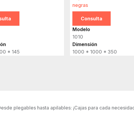
negras
sulta
Consulta
Modelo
1010
ión
Dimensión
00 * 145
1000 * 1000 * 350
esde plegables hasta apilables: ¡Cajas para cada necesida