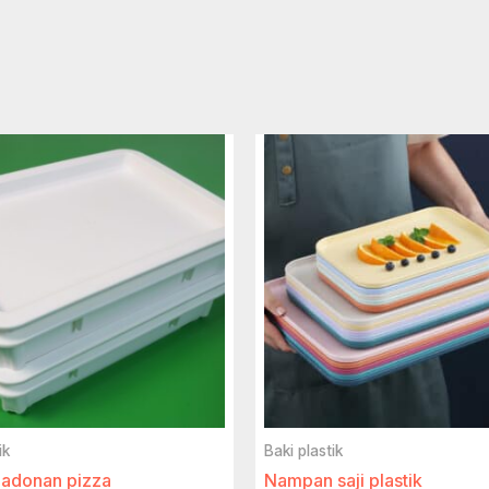
ik
Baki plastik
adonan pizza
Nampan saji plastik