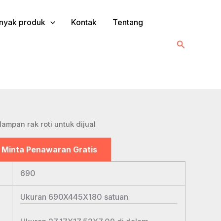
nyak produk
Kontak
Tentang
Cari
Nampan rak roti untuk dijual
Minta Penawaran Gratis
690
Ukuran 690X445X180
satuan