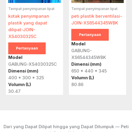
Tempat penyimpanan lipat
Tempat penyimpanan lipat
kotak penyimpanan
peti plastik berventilasi-
plastik yang dapat
JOIN-XS6544345WBK
dilipat-JOIN-
Pertanyaan
XS4030325C
Model
Pertanyaan
GABUNG-
Model
XS6544345WBK
GABUNG-XS4030325C
Dimensi (mm)
Dimensi (mm)
650 * 440 * 345
400 * 300 * 325
Volumn (L)
Volumn (L)
80.86
30.47
Dari yang Dapat Dilipat hingga yang Dapat Ditumpuk — Peti