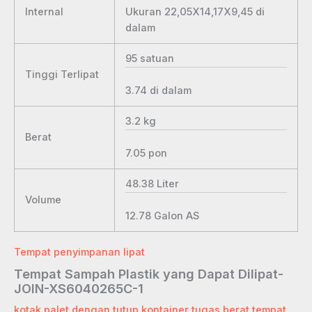
Ukuran 22,05X14,17X9,45
di
Internal
dalam
95
satuan
Tinggi Terlipat
3.74
di dalam
3.2
kg
Berat
7.05
pon
48.38
Liter
Volume
12.78
Galon AS
Tempat penyimpanan lipat
Tempat Sampah Plastik yang Dapat Dilipat-
JOIN-XS6040265C-1
kotak palet dengan tutup
,
kontainer tugas berat
,
tempat