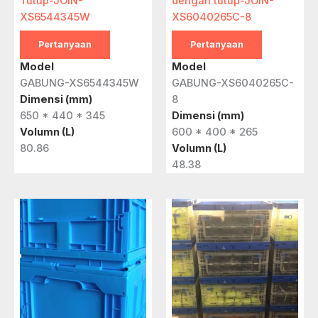
Tutup-JOIN-
dengan tutup-JOIN-
XS6544345W
XS6040265C-8
Pertanyaan
Pertanyaan
Model
Model
GABUNG-XS6544345W
GABUNG-XS6040265C-
Dimensi (mm)
8
650 * 440 * 345
Dimensi (mm)
Volumn (L)
600 * 400 * 265
80.86
Volumn (L)
48.38