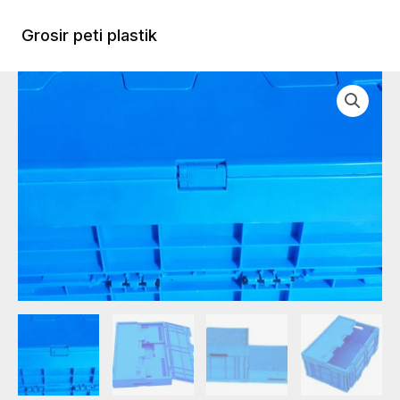
Lewati
ke
Grosir peti plastik
Menu
konten
Utam