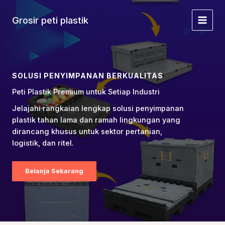
Lewati
ke
Grosir peti plastik
Menu
konten
Utam
SOLUSI PENYIMPANAN BERKUALITAS
Peti Plastik Premium untuk Setiap Industri
Jelajahi rangkaian lengkap solusi penyimpanan
plastik tahan lama dan ramah lingkungan yang
dirancang khusus untuk sektor pertanian,
logistik, dan ritel.
Belanja Sekarang