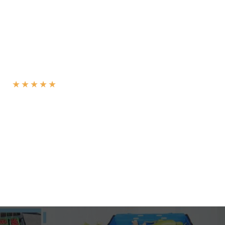
★
★
★
★
★