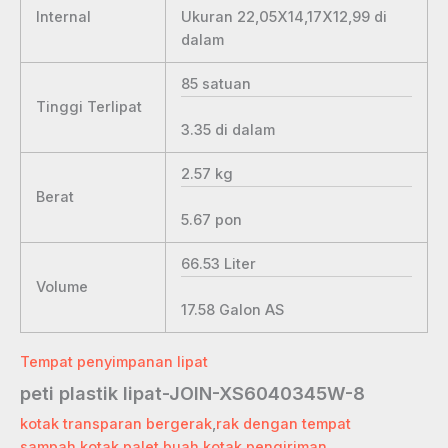
Ukuran 22,05X14,17X12,99
di
Internal
dalam
85
satuan
Tinggi Terlipat
3.35
di dalam
2.57
kg
Berat
5.67
pon
66.53
Liter
Volume
17.58
Galon AS
Tempat penyimpanan lipat
peti plastik lipat-JOIN-XS6040345W-8
kotak transparan bergerak
,
rak dengan tempat
sampah
,
kotak palet buah
,
kotak pengiriman