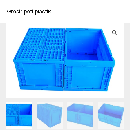
Lewati
ke
Grosir peti plastik
Menu
konten
Utam