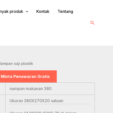
nyak produk
Kontak
Tentang
Cari
Nampan saji plastik
Minta Penawaran Gratis
nampan makanan 380
Ukuran 380X270X20
satuan