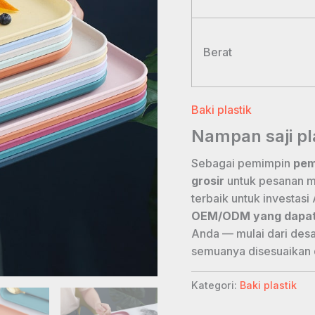
Berat
Baki plastik
Nampan saji pl
Sebagai pemimpin
pem
grosir
untuk pesanan m
terbaik untuk investas
OEM/ODM yang dapat
Anda — mulai dari desa
semuanya disesuaikan 
Kategori:
Baki plastik