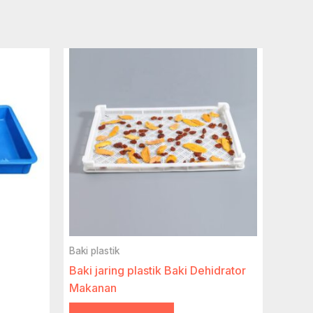
Baki plastik
Baki jaring plastik Baki Dehidrator
Makanan