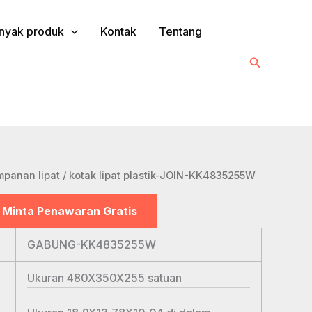
nyak produk
Kontak
Tentang
Cari
panan lipat
/ kotak lipat plastik-JOIN-KK4835255W
Minta Penawaran Gratis
GABUNG-KK4835255W
Ukuran 480X350X255
satuan