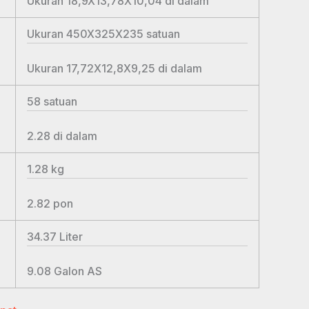
Ukuran 18,9X13,78X10,04
di dalam
Ukuran 450X325X235
satuan
Ukuran 17,72X12,8X9,25
di dalam
58
satuan
2.28
di dalam
1.28
kg
2.82
pon
34.37
Liter
9.08
Galon AS