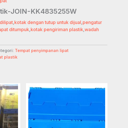
pat
lastik-JOIN-KK4835255W
dilipat
,
kotak dengan tutup untuk dijual
,
pengatur
apat ditumpuk
,
kotak pengiriman plastik
,
wadah
tegori:
Tempat penyimpanan lipat
t plastik