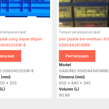
enyimpanan lipat
Tempat penyimpanan lipat
astik yang dapat dilipat-
peti plastik berventilasi-JO
S6040255W-8
XS6544345WBK
tanyaan
Pertanyaan
Model
G-XS6040255W-8
GABUNG-XS6544345WBK
 (mm)
Dimensi (mm)
00 * 255
650 * 440 * 345
(L)
Volumn (L)
80.86