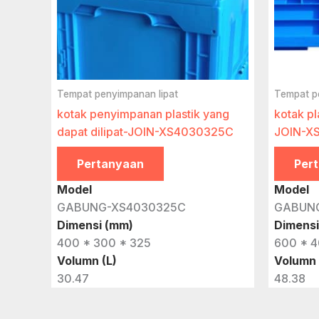
Tempat penyimpanan lipat
Tempat p
kotak penyimpanan plastik yang
kotak pl
dapat dilipat-JOIN-XS4030325C
JOIN-X
Pertanyaan
Per
Model
Model
GABUNG-XS4030325C
GABUN
Dimensi (mm)
Dimensi
400 * 300 * 325
600 * 4
Volumn (L)
Volumn 
30.47
48.38