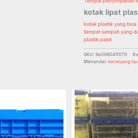
Tempat penyimpanan li
kotak lipat p
kotak plastik yang bisa 
tempat sampah yang d
plastik palet
SKU:
6e39904ff079
Ka
Menandai:
keranjang lipa