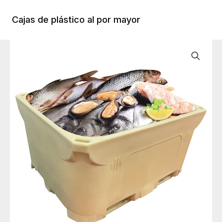
Ir
al
Cajas de plástico al por mayor
Menú
contenido
Princi