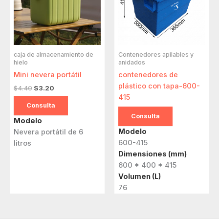
caja de almacenamiento de
Contenedores apilables y
hielo
anidados
Mini nevera portátil
contenedores de
plástico con tapa-600-
El
El
$
4.40
$
3.20
precio
precio
415
original
actual
Consulta
era:
es:
Consulta
Modelo
$4.40.
$3.20.
Modelo
Nevera portátil de 6
600-415
litros
Dimensiones (mm)
600 * 400 * 415
Volumen (L)
76