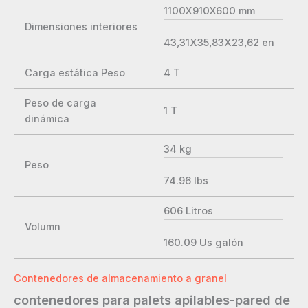
1100X910X600
mm
Dimensiones interiores
43,31X35,83X23,62
en
Carga estática Peso
4
T
Peso de carga
1
T
dinámica
34
kg
Peso
74.96
lbs
606
Litros
Volumn
160.09
Us galón
Contenedores de almacenamiento a granel
contenedores para palets apilables-pared de