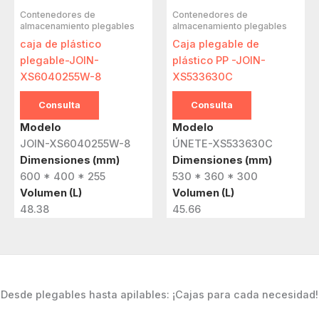
Contenedores de
Contenedores de
almacenamiento plegables
almacenamiento plegables
caja de plástico
Caja plegable de
plegable-JOIN-
plástico PP -JOIN-
XS6040255W-8
XS533630C
Consulta
Consulta
Modelo
Modelo
JOIN-XS6040255W-8
ÚNETE-XS533630C
Dimensiones (mm)
Dimensiones (mm)
600 * 400 * 255
530 * 360 * 300
Volumen (L)
Volumen (L)
48.38
45.66
Desde plegables hasta apilables: ¡Cajas para cada necesidad!