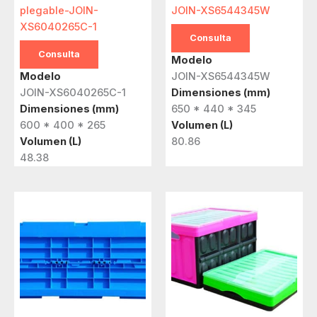
plegable-JOIN-
JOIN-XS6544345W
XS6040265C-1
Consulta
Consulta
Modelo
Modelo
JOIN-XS6544345W
JOIN-XS6040265C-1
Dimensiones (mm)
Dimensiones (mm)
650 * 440 * 345
600 * 400 * 265
Volumen (L)
Volumen (L)
80.86
48.38