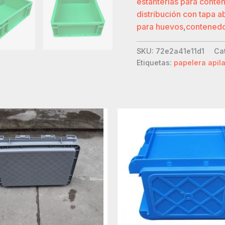
estanterías para cont
distribución con tapa a
para huevos
,
contenedor
SKU:
72e2a41e11d1
Ca
Etiquetas:
papelera apil