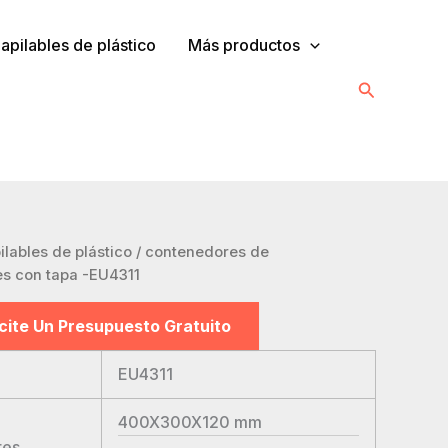
pilables de plástico
Más productos
Buscar
lables de plástico
/ contenedores de
es con tapa -EU4311
icite Un Presupuesto Gratuito
EU4311
400X300X120
mm
res