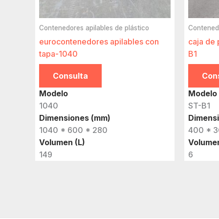
Contenedores apilables de plástico
Contenedo
eurocontenedores apilables con
caja de 
tapa-1040
B1
Consulta
Con
Modelo
Modelo
1040
ST-B1
Dimensiones (mm)
Dimens
1040 * 600 * 280
400 * 3
Volumen (L)
Volumen
149
6