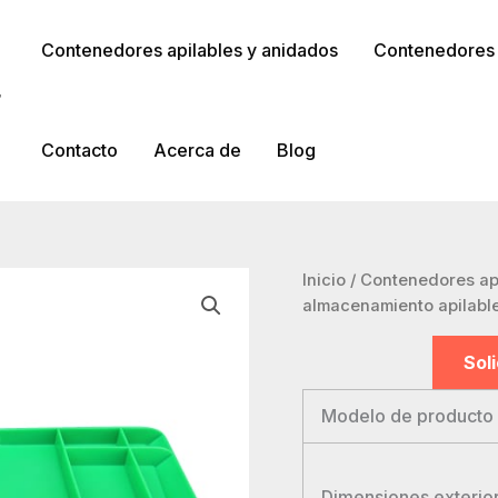
Contenedores apilables y anidados
Contenedores a
r
Contacto
Acerca de
Blog
Inicio
/
Contenedores api
almacenamiento apilabl
Sol
Modelo de producto
Dimensiones exterio