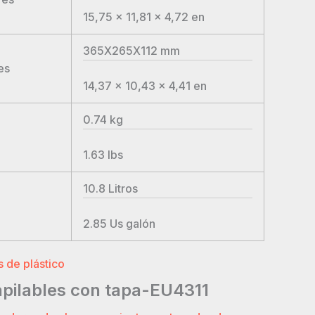
15,75 x 11,81 x 4,72
en
365X265X112
mm
es
14,37 x 10,43 x 4,41
en
0.74
kg
1.63
lbs
10.8
Litros
2.85
Us galón
 de plástico
pilables con tapa-EU4311