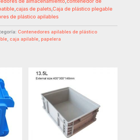
enedores de almacenamiento
,
contenedor de
batible
,
cajas de palets
,
Caja de plástico plegable
es de plástico apilables
tegoría:
Contenedores apilables de plástico
able
,
caja apilable
,
papelera