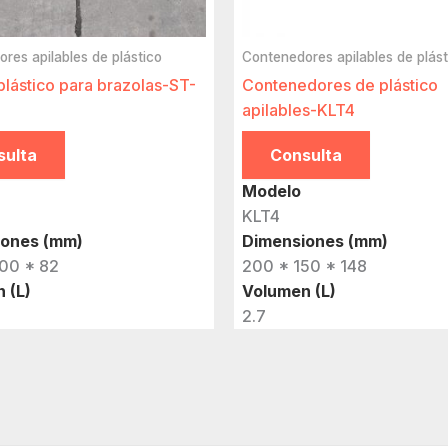
res apilables de plástico
Contenedores apilables de plást
plástico para brazolas-ST-
Contenedores de plástico
apilables-KLT4
sulta
Consulta
Modelo
KLT4
iones (mm)
Dimensiones (mm)
00 * 82
200 * 150 * 148
 (L)
Volumen (L)
2.7