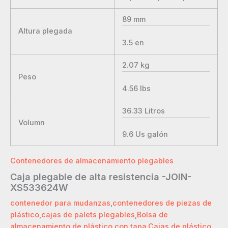
89
mm
Altura plegada
3.5
en
2.07
kg
Peso
4.56
lbs
36.33
Litros
Volumn
9.6
Us galón
Contenedores de almacenamiento plegables
Caja plegable de alta resistencia -JOIN-
XS533624W
contenedor para mudanzas
,
contenedores de piezas de
plástico
,
cajas de palets plegables
,
Bolsa de
almacenamiento de plástico con tapa
,
Cajas de plástico