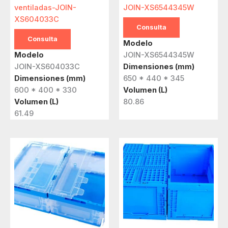
ventiladas-JOIN-
JOIN-XS6544345W
XS604033C
Consulta
Consulta
Modelo
Modelo
JOIN-XS6544345W
JOIN-XS604033C
Dimensiones (mm)
Dimensiones (mm)
650 * 440 * 345
600 * 400 * 330
Volumen (L)
Volumen (L)
80.86
61.49