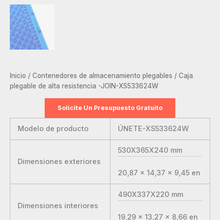
Inicio
/
Contenedores de almacenamiento plegables
/ Caja
plegable de alta resistencia -JOIN-XS533624W
Solicite Un Presupuesto Gratuito
Modelo de producto
ÚNETE-XS533624W
530X365X240
mm
Dimensiones exteriores
20,87 x 14,37 x 9,45
en
490X337X220
mm
Dimensiones interiores
19,29 x 13,27 x 8,66
en