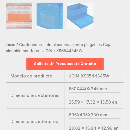
Inicio
/
Contenedores de almacenamiento plegables
Caja
plegable con tapa - JOIN - XS6544345W
Solicite Un Presupuesto Gratuito
Modelo de producto
JOIN-XS6544345W
650X440X345
mm
Dimensiones exteriores
25,59 x 17,32 x 13,58
en
605X405X330
mm
Dimensiones interiores
23,82 x 15,94 x 12,99
en