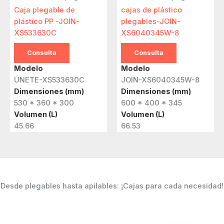
Caja plegable de
cajas de plástico
plástico PP -JOIN-
plegables-JOIN-
XS533630C
XS6040345W-8
Consulta
Consulta
Modelo
Modelo
ÚNETE-XS533630C
JOIN-XS6040345W-8
Dimensiones (mm)
Dimensiones (mm)
530 * 360 * 300
600 * 400 * 345
Volumen (L)
Volumen (L)
45.66
66.53
Desde plegables hasta apilables: ¡Cajas para cada necesidad!