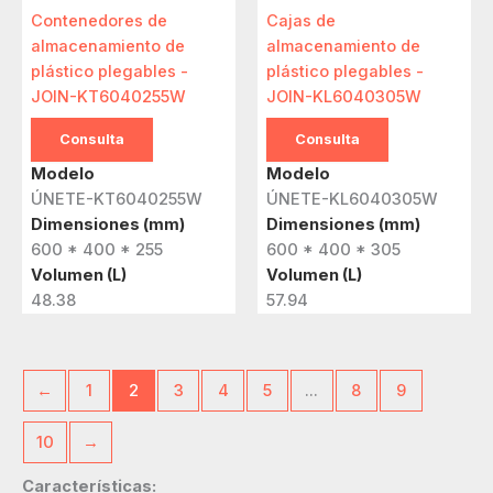
Contenedores de
Cajas de
almacenamiento de
almacenamiento de
plástico plegables -
plástico plegables -
JOIN-KT6040255W
JOIN-KL6040305W
Consulta
Consulta
Modelo
Modelo
ÚNETE-KT6040255W
ÚNETE-KL6040305W
Dimensiones (mm)
Dimensiones (mm)
600 * 400 * 255
600 * 400 * 305
Volumen (L)
Volumen (L)
48.38
57.94
←
1
2
3
4
5
...
8
9
10
→
Características: