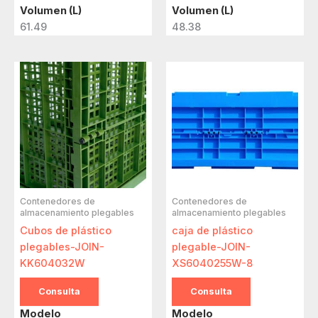
Volumen (L)
Volumen (L)
61.49
48.38
Contenedores de
Contenedores de
almacenamiento plegables
almacenamiento plegables
Cubos de plástico
caja de plástico
plegables-JOIN-
plegable-JOIN-
KK604032W
XS6040255W-8
Consulta
Consulta
Modelo
Modelo