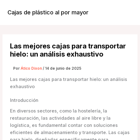
Ir
al
Cajas de plástico al por mayor
Menú
contenido
Princi
Las mejores cajas para transportar
hielo: un análisis exhaustivo
Por
Ático Dixon
/
14 de junio de 2025
Las mejores cajas para transportar hielo: un análisis
exhaustivo
Introducción
En diversos sectores, como la hostelería, la
restauración, las actividades al aire libre y la
logística, es fundamental contar con soluciones
eficientes de almacenamiento y transporte. Las cajas
para hielo, diseñadas específicamente para