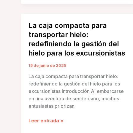
hieleras
térmicas
para
La caja compacta para
peces:
una
transportar hielo:
guía
redefiniendo la gestión del
completa
hielo para los excursionistas
15 de junio de 2025
La caja compacta para transportar hielo:
redefiniendo la gestión del hielo para los
excursionistas Introducción Al embarcarse
en una aventura de senderismo, muchos
entusiastas priorizan
La
Leer entrada »
caja