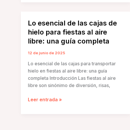
compacta
para
transportar
Lo esencial de las cajas de
hielo:
hielo para fiestas al aire
redefiniendo
la
libre: una guía completa
gestión
del
12 de junio de 2025
hielo
Lo esencial de las cajas para transportar
para
hielo en fiestas al aire libre: una guía
los
completa Introducción Las fiestas al aire
excursionistas
libre son sinónimo de diversión, risas,
Lo
Leer entrada »
esencial
de
las
cajas