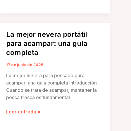
papel
esencial
de
las
hieleras
La mejor nevera portátil
para
para acampar: una guía
peces
completa
en
la
17 de junio de 2025
pesca
de
La mejor hielera para pescado para
altura:
acampar: una guía completa Introducción
tecnología
Cuando se trata de acampar, mantener la
y
pesca fresca es fundamental
aplicaciones
La
Leer entrada »
mejor
nevera