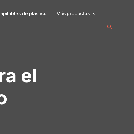
pilables de plástico
Más productos
Buscar
a el
o