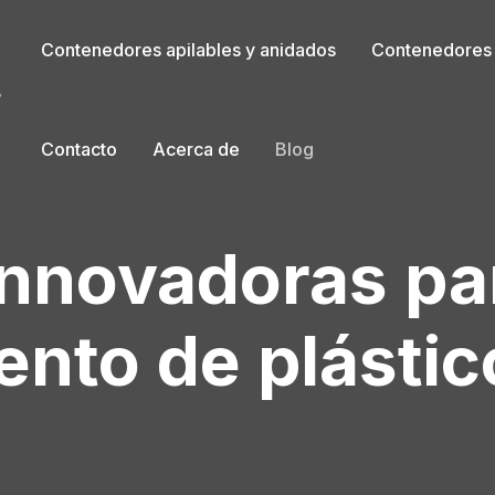
Contenedores apilables y anidados
Contenedores a
r
Contacto
Acerca de
Blog
innovadoras par
nto de plástic