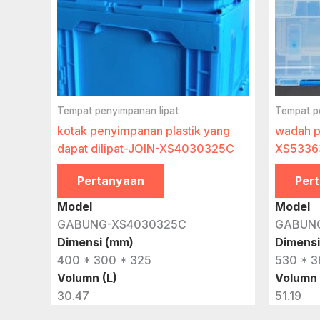
Tempat penyimpanan lipat
Tempat p
kotak penyimpanan plastik yang
wadah pa
dapat dilipat-JOIN-XS4030325C
XS5336
Pertanyaan
Per
Model
Model
GABUNG-XS4030325C
GABUN
Dimensi (mm)
Dimensi
400 * 300 * 325
530 * 3
Volumn (L)
Volumn 
30.47
51.19