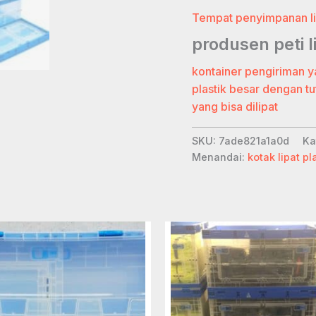
Tempat penyimpanan li
produsen peti
kontainer pengiriman ya
plastik besar dengan t
yang bisa dilipat
SKU:
7ade821a1a0d
Ka
Menandai:
kotak lipat pl