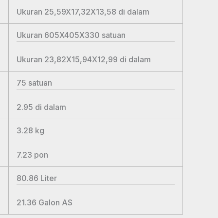
Ukuran 25,59X17,32X13,58
di dalam
Ukuran 605X405X330
satuan
Ukuran 23,82X15,94X12,99
di dalam
75
satuan
2.95
di dalam
3.28
kg
7.23
pon
80.86
Liter
21.36
Galon AS