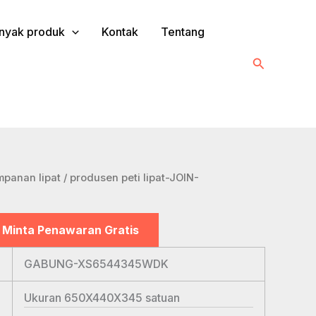
nyak produk
Kontak
Tentang
Cari
panan lipat
/ produsen peti lipat-JOIN-
Minta Penawaran Gratis
GABUNG-XS6544345WDK
Ukuran 650X440X345
satuan