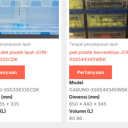
enyimpanan lipat
Tempat penyimpanan lipat
let plastik lipat-JOIN-
peti plastik berventilasi-JO
335CDK
XS6544345WBK
tanyaan
Pertanyaan
Model
G-XS5336335CDK
GABUNG-XS6544345WBK
 (mm)
Dimensi (mm)
65 * 335
650 * 440 * 345
(L)
Volumn (L)
80.86