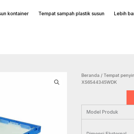
un kontainer
Tempat sampah plastik susun
Lebih ba
Beranda
/
Tempat penyim
XS6544345WDK
Model Produk
Dimensi Eksternal