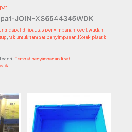
pat
 lipat-JOIN-XS6544345WDK
ng dapat dilipat
,
tas penyimpanan kecil
,
wadah
utup
,
rak untuk tempat penyimpanan
,
Kotak plastik
tegori:
Tempat penyimpanan lipat
astik