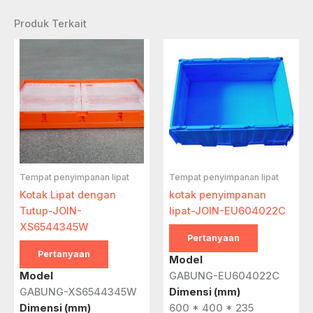
Produk Terkait
Tempat penyimpanan lipat
Tempat penyimpanan lipat
Kotak Lipat dengan
kotak penyimpanan
Tutup-JOIN-
lipat-JOIN-EU604022C
XS6544345W
Pertanyaan
Pertanyaan
Model
Model
GABUNG-EU604022C
GABUNG-XS6544345W
Dimensi (mm)
Dimensi (mm)
600 * 400 * 235