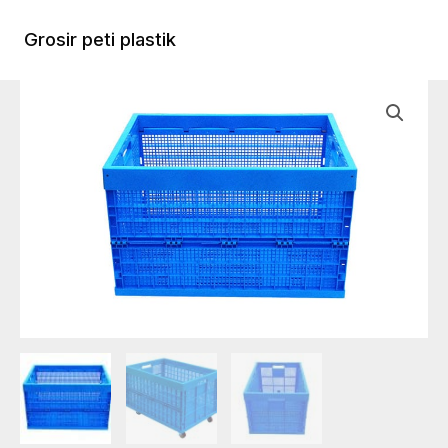
Lewati
ke
Grosir peti plastik
Menu
konten
Utam