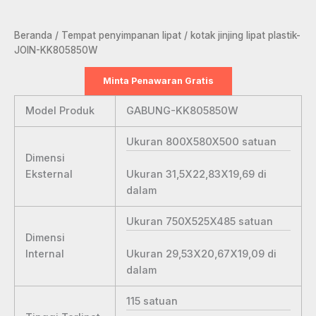
Beranda
/
Tempat penyimpanan lipat
/ kotak jinjing lipat plastik-
JOIN-KK805850W
Minta Penawaran Gratis
Model Produk
GABUNG-KK805850W
Ukuran 800X580X500
satuan
Dimensi
Ukuran 31,5X22,83X19,69
di
Eksternal
dalam
Ukuran 750X525X485
satuan
Dimensi
Ukuran 29,53X20,67X19,09
di
Internal
dalam
115
satuan