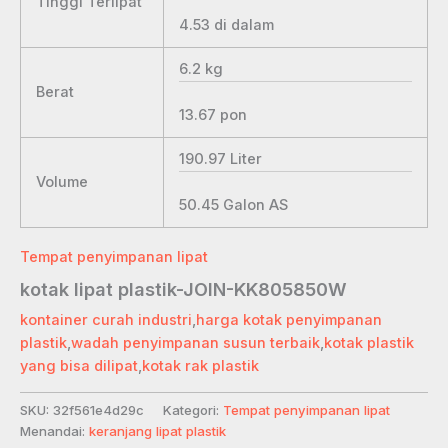
Tinggi Terlipat
4.53
di dalam
6.2
kg
Berat
13.67
pon
190.97
Liter
Volume
50.45
Galon AS
Tempat penyimpanan lipat
kotak lipat plastik-JOIN-KK805850W
kontainer curah industri
,
harga kotak penyimpanan
plastik
,
wadah penyimpanan susun terbaik
,
kotak plastik
yang bisa dilipat
,
kotak rak plastik
SKU:
32f561e4d29c
Kategori:
Tempat penyimpanan lipat
Menandai:
keranjang lipat plastik