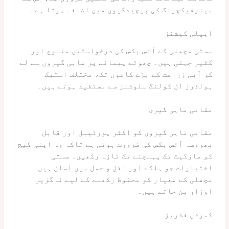
مینوفیکچرنگ کی پیچیدگیوں میں اضافہ ہوتا ہے۔
ایپلی کیشنز
سستی مچھلی کے آئس بکس کی درخواستیں متنوع اور
کثیر جہتی ہیں۔ چھوٹے پیمانے پر ماہی گیروں سے لے
کر آبی زراعت کے بڑے کاموں تک، مختلف اسٹیک
ہولڈرز ان کولنگ سلوشنز سے مستفید ہوتے ہیں۔
مقامی ماہی گیری
مقامی ماہی گیروں کو اکثر پورٹیبل اور قابل
بھروسہ آئس بکس کی ضرورت ہوتی ہے تاکہ وہ اپنی کیچ
کو مارکیٹ تک پہنچنے تک تازہ رکھیں۔ سستی
اختیارات جو ہلکے اور نقل و حمل میں آسان ہیں
مچھلی کے معیار کو محفوظ رکھنے کے لیے ناگزیر
اوزار بن جاتے ہیں۔
کمرشل فشریز