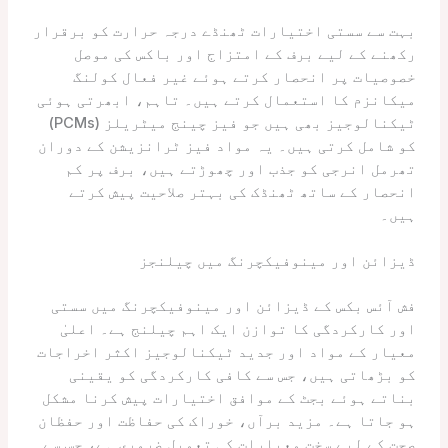
بہت سے سستی اختیارات ٹھنڈے درجہ حرارت کو برقرار
رکھنے کے لیے برف کے امتزاج اور باکس کی موصل
خصوصیات پر انحصار کرتے ہوئے غیر فعال کولنگ
میکانزم کا استعمال کرتے ہیں۔ تاہم، ابھرتی ہوئی
ٹیکنالوجیز بھی ہیں جو فیز چینج میٹریلز (PCMs)
کو شامل کرتی ہیں۔ یہ مواد فیز ٹرانزیشن کے دوران
تھرمل انرجی کو جذب اور چھوڑتے ہیں، برف پر کم
انحصار کے ساتھ ٹھنڈک کی بہتر صلاحیت پیش کرتے
ہیں۔
ڈیزائن اور مینوفیکچرنگ میں چیلنجز
فش آئس بکس کے ڈیزائن اور مینوفیکچرنگ میں سستی
اور کارکردگی کا توازن ایک اہم چیلنج ہے۔ اعلیٰ
معیار کے مواد اور جدید ٹیکنالوجیز اکثر اخراجات
کو بڑھاتی ہیں، جس سے کافی کارکردگی کو یقینی
بناتے ہوئے بجٹ کے موافق اختیارات پیش کرنا مشکل
ہو جاتا ہے۔ مزید برآں، خوراک کی حفاظت اور حفظان
صحت کے لیے سخت معیارات کی تعمیل ضروری ہے، جس سے