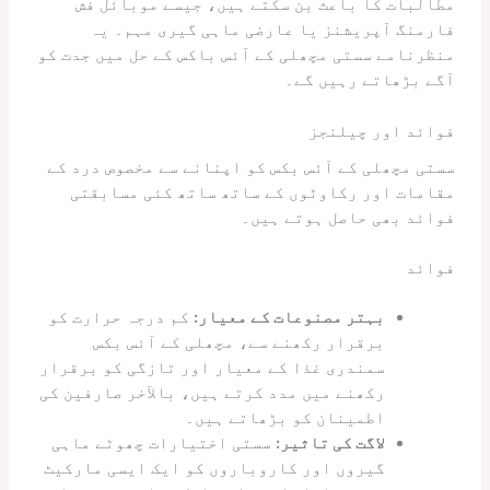
مطالبات کا باعث بن سکتے ہیں، جیسے موبائل فش
فارمنگ آپریشنز یا عارضی ماہی گیری مہم۔ یہ
منظرنامے سستی مچھلی کے آئس باکس کے حل میں جدت کو
آگے بڑھاتے رہیں گے۔
فوائد اور چیلنجز
سستی مچھلی کے آئس بکس کو اپنانے سے مخصوص درد کے
مقامات اور رکاوٹوں کے ساتھ ساتھ کئی مسابقتی
فوائد بھی حاصل ہوتے ہیں۔
فوائد
بہتر مصنوعات کے معیار:
کم درجہ حرارت کو
برقرار رکھنے سے، مچھلی کے آئس بکس
سمندری غذا کے معیار اور تازگی کو برقرار
رکھنے میں مدد کرتے ہیں، بالآخر صارفین کی
اطمینان کو بڑھاتے ہیں۔
لاگت کی تاثیر:
سستی اختیارات چھوٹے ماہی
گیروں اور کاروباروں کو ایک ایسی مارکیٹ