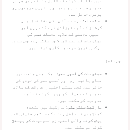
میں مقابلہ کرنے کے قابل بناتے ہیں جہاں
معیار سب سے اہم ہے، اور انہیں حریفوں پر
برتری حاصل ہے۔
استعداد:
بہت سے آئس بکس مختلف ایپلی
کیشنز کے لیے ڈیزائن کیے گئے ہیں اور
انہیں مچھلی کے علاوہ مختلف قسم کی
مصنوعات کے لیے ڈھالا جا سکتا ہے، جس سے وہ
ایک بہترین سرمایہ کاری کرتے ہیں۔
چیلنجز
مصنوعات کی لمبی عمر:
ایک ایسی صنعت میں
جہاں پائیداری اور لمبی عمر کی توقع کی
جاتی ہے، کچھ سستی اختیارات وقت کے ساتھ
معیار کے معیار کو پورا کرنے کے لیے
جدوجہد کر سکتے ہیں۔
مارکیٹ سنترپتی:
مارکیٹ میں متعدد
کھلاڑیوں کے داخل ہونے کے ساتھ، حقیقی قدر
پیش کرنے والی امتیازی خصوصیات کو چیلنج
کرنا ہو سکتا ہے۔