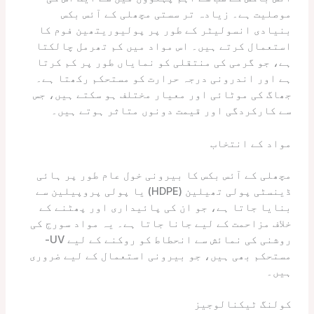
موصلیت ہے۔ زیادہ تر سستی مچھلی کے آئس بکس
بنیادی انسولیٹر کے طور پر پولیوریتھین فوم کا
استعمال کرتے ہیں۔ اس مواد میں کم تھرمل چالکتا
ہے، جو گرمی کی منتقلی کو نمایاں طور پر کم کرتا
ہے اور اندرونی درجہ حرارت کو مستحکم رکھتا ہے۔
جھاگ کی موٹائی اور معیار مختلف ہو سکتے ہیں، جس
سے کارکردگی اور قیمت دونوں متاثر ہوتے ہیں۔
مواد کے انتخاب
مچھلی کے آئس بکس کا بیرونی خول عام طور پر ہائی
ڈینسٹی پولی تھیلین (HDPE) یا پولی پروپیلین سے
بنایا جاتا ہے، جو ان کی پائیداری اور پھٹنے کے
خلاف مزاحمت کے لیے جانا جاتا ہے۔ یہ مواد سورج کی
روشنی کی نمائش سے انحطاط کو روکنے کے لیے UV-
مستحکم بھی ہیں، جو بیرونی استعمال کے لیے ضروری
ہیں۔
کولنگ ٹیکنالوجیز