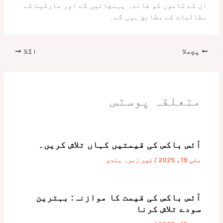
ان کے کاموں کو فائدہ پہنچائیں گے اور مارکیٹ کے
مطالبات کے مطابق ہوں گے۔
پچھلا
اگلا
متعلقہ پوسٹس
آئس باکس کی قیمتیں کہاں تلاش کریں۔
مئی 19، 2025
/
غیر زمرہ بندی
آئس باکس کی قیمت کا موازنہ: بہترین
سودے تلاش کرنا