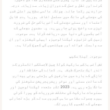
کرنے اور نقل و حمل کے دوران زیادہ سے زیادہ درجہ
حرارت پر رکھا جائے۔ چونکہ عالمی سطح پر اعلیٰ قسم
کی مچھلی کی مانگ میں مسلسل اضافہ ہورہا ہے، قابل
اعتماد اور سستی مچھلی کے آئس باکس حل کی ضرورت
تیزی سے واضح ہوتی جارہی ہے۔ یہ مضمون مچھلی کے
آئس بکسوں کی دنیا میں دریافت کرتا ہے، موجودہ
زمین کی تزئین، ٹیکنالوجیز، ایپلی کیشنز، اور ان
سے وابستہ فوائد اور چیلنجوں کی کھوج کرتا ہے۔
موجودہ لینڈ سکیپ
فش آئس باکس مارکیٹ کولڈ چین لاجسٹکس انڈسٹری کے
اندر ایک متحرک طبقہ ہے۔ کھانے کی حفاظت اور
تازگی کے بارے میں صارفین کی بڑھتی ہوئی بیداری
کے ساتھ، سستی اور موثر ریفریجریشن سلوشنز کی
مانگ بڑھ رہی ہے۔ 2023 تک، متعدد ٹیکنالوجیز اور
مصنوعات مارکیٹ کی مختلف ضروریات کو پورا کرتی
ہیں، چھوٹے مقامی ماہی گیروں سے لے کر بڑے تجارتی
مچھلی کے تقسیم کاروں تک۔