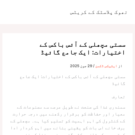
واد
ر
تھوک پلاسٹک کے کریٹس
مین
ائیں۔
مینو
سستی مچھلی کے آئس باکس کے
اختیارات: ایک جامع گائیڈ
از
ایٹیکس ڈکسن
/
29 جون 2025
سستی مچھلی کے آئس باکس کے اختیارات: ایک جامع
گائیڈ
تعارف
سمندری غذا کی صنعت نے طویل عرصے سے مصنوعات کے
معیار اور حفاظت کو برقرار رکھنے میں درجہ حرارت
کے کنٹرول کی اہم اہمیت کو تسلیم کیا ہے۔ مچھلی کے
برف خانے اس بات کو یقینی بنانے میں اہم کردار ادا
کرتے ہیں کہ تازہ پکڑی گئی سمندری غذا کو ذخیرہ