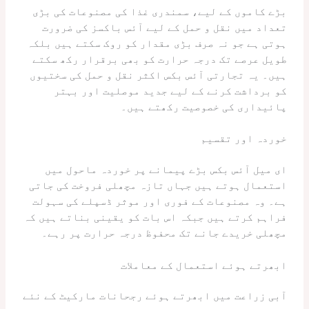
بڑے کاموں کے لیے، سمندری غذا کی مصنوعات کی بڑی
تعداد میں نقل و حمل کے لیے آئس باکسز کی ضرورت
ہوتی ہے جو نہ صرف بڑی مقدار کو روک سکتے ہیں بلکہ
طویل عرصے تک درجہ حرارت کو بھی برقرار رکھ سکتے
ہیں۔ یہ تجارتی آئس بکس اکثر نقل و حمل کی سختیوں
کو برداشت کرنے کے لیے جدید موصلیت اور بہتر
پائیداری کی خصوصیت رکھتے ہیں۔
خوردہ اور تقسیم
ای میل آئس بکس بڑے پیمانے پر خوردہ ماحول میں
استعمال ہوتے ہیں جہاں تازہ مچھلی فروخت کی جاتی
ہے۔ وہ مصنوعات کے فوری اور موثر ڈسپلے کی سہولت
فراہم کرتے ہیں جبکہ اس بات کو یقینی بناتے ہیں کہ
مچھلی خریدے جانے تک محفوظ درجہ حرارت پر رہے۔
ابھرتے ہوئے استعمال کے معاملات
آبی زراعت میں ابھرتے ہوئے رجحانات مارکیٹ کے نئے