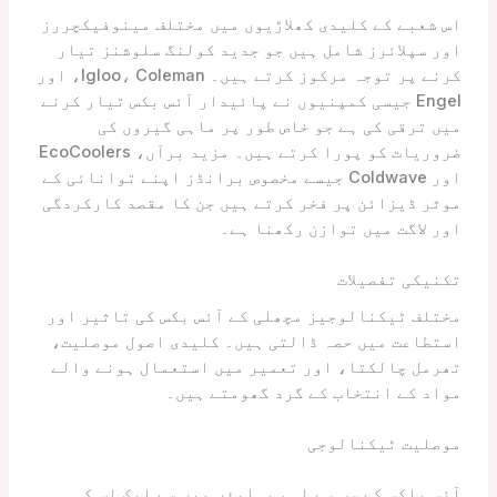
اس شعبے کے کلیدی کھلاڑیوں میں مختلف مینوفیکچررز
اور سپلائرز شامل ہیں جو جدید کولنگ سلوشنز تیار
کرنے پر توجہ مرکوز کرتے ہیں۔ Igloo، Coleman، اور
Engel جیسی کمپنیوں نے پائیدار آئس بکس تیار کرنے
میں ترقی کی ہے جو خاص طور پر ماہی گیروں کی
ضروریات کو پورا کرتے ہیں۔ مزید برآں، EcoCoolers
اور Coldwave جیسے مخصوص برانڈز اپنے توانائی کے
موثر ڈیزائن پر فخر کرتے ہیں جن کا مقصد کارکردگی
اور لاگت میں توازن رکھنا ہے۔
تکنیکی تفصیلات
مختلف ٹیکنالوجیز مچھلی کے آئس بکس کی تاثیر اور
استطاعت میں حصہ ڈالتی ہیں۔ کلیدی اصول موصلیت،
تھرمل چالکتا، اور تعمیر میں استعمال ہونے والے
مواد کے انتخاب کے گرد گھومتے ہیں۔
موصلیت ٹیکنالوجی
آئس باکس کے سب سے اہم پہلوؤں میں سے ایک اس کی