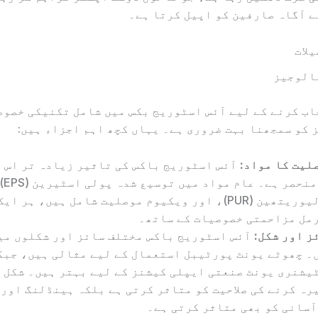
 آگاہ صارفین کو اپیل کرتا ہے۔
لات
الوجیز
ب کرنے کے لیے آئس اسٹوریج بکس میں شامل تکنیکی خصوص
کو سمجھنا بہت ضروری ہے۔ یہاں کچھ اہم اجزاء ہیں:
لیت کا مواد:
آئس اسٹوریج باکس کی تاثیر زیادہ تر اس 
پر منحصر ہے۔ عام م
پولیوریتھین (PUR)، اور ویکیوم موصلیت شامل ہیں، ہر ا
مل مزاحمتی خصوصیات کے ساتھ۔
ز اور شکل:
آئس اسٹوریج باکس مختلف سائز اور شکلوں می
۔ چھوٹے یونٹ پورٹیبل استعمال کے لیے مثالی ہیں، جبک
یشنری یونٹ صنعتی ایپلی کیشنز کے لیے بہتر ہیں۔ شکل ن
رہ کرنے کی صلاحیت کو متاثر کرتی ہے بلکہ ہینڈلنگ اور 
آسانی کو بھی متاثر کرتی ہے۔