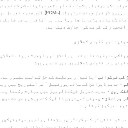
حرارت کو برقرار رکھنے کے لیے تھرموڈینامکس کے اصولو
انحصار کرتے ہیں، کو فیز چینج میٹریلز (PCMs) او
ات کے ساتھ بڑھایا جا رہا ہے۔ یہ اضافہ زیادہ کارکرد
انحصار کم کرنے کی اجازت دیتا ہے۔
یثیت اور کلیدی کھلاڑی
باکس مارکیٹ قائم شدہ برانڈز اور ابھرتے ہوئے کھلاڑی
ایاں ہے۔ کلیدی کھلاڑیوں میں شامل ہیں:
 کی نوکرانی
- پائیدار موصلیت کے حل کے لیے مشہور ہے۔
و
- جدید ڈیزائن کے ساتھ پورٹیبل آئس اسٹوریج میں رہ
ٹک زون
- جدید تھرمل ٹیکنالوجیز میں مہارت رکھتا ہے۔
ر برانڈز
- چھوٹی کمپنیوں کا ایک کنسورشیم جو مخصوص 
توجہ مرکوز کرتا ہے۔
ر توانائی کی کارکردگی پر بڑھتا ہوا زور مینوفیکچرر
 طرف دھکیل رہا ہے، جو ماحول دوست آپشنز فراہم کر رہا