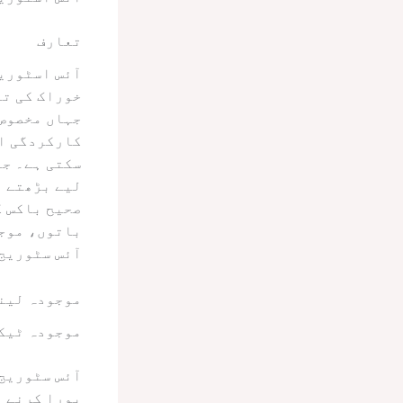
تعارف
آئس اسٹوریج
خوراک کی تق
جہاں مخصوص 
کارکردگی او
سکتی ہے۔ جی
لیے بڑھتے ہ
صحیح باکس ک
باتوں، موج
آئس سٹوریج 
موجودہ لین
موجودہ ٹیک
آئس سٹوریج 
پورا کرنے 