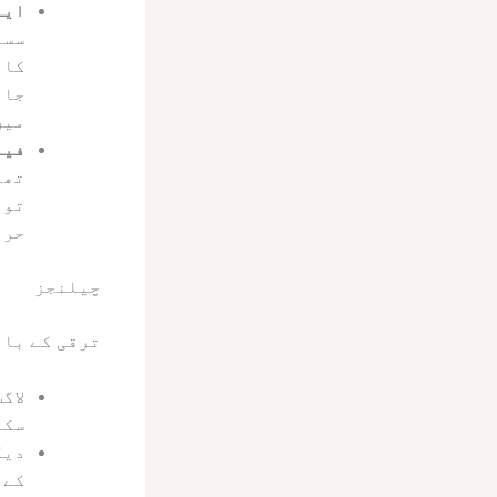
ایئ
سسٹ
کا 
جائ
میں
فیز 
تھر
توا
حرا
چیلنجز
ترقی کے باو
لاگ
سکت
دیک
کے 