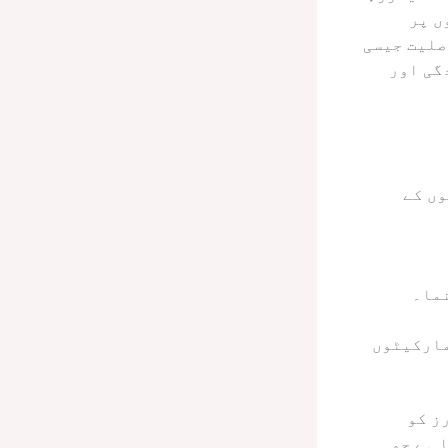
ں پر
ر جدید تھرمل موصلیت جیسی
گی اور
وں کے
نما۔
مارکیٹوں
ز کو
 ہے جو