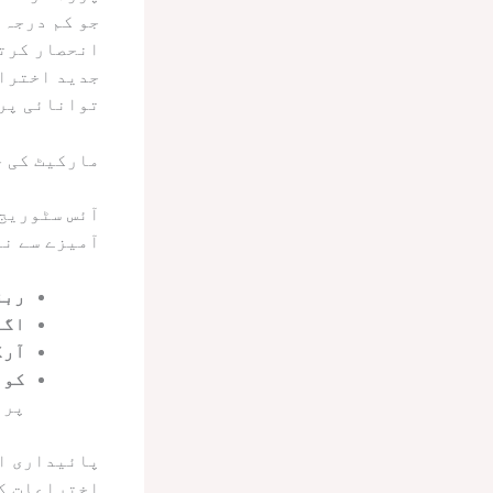
جو کم درجہ 
جدید اختراع
توانائی پر 
مارکیٹ کی ح
آئس سٹوریج 
آمیزے سے نم
ربڑ
اگل
آرک
کول
پر 
پائیداری او
اختراعات کی