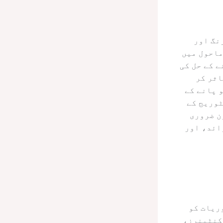
نگ اور
ماحول میں
 کے حل کی
اثر کر
 پانے کے
ٹوریج کے
ن ضروری
ائد، اور
ریات کو
کنٹینرز،