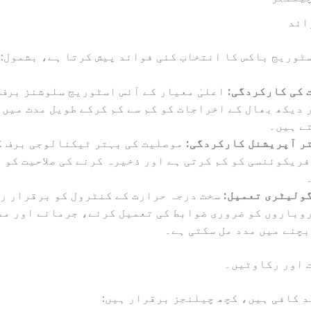
ائد
ٹوریج باکس کا انتخاب کئی فوائد پیش کرتا ہے، بشمول:
ت کی کارکردگی:
اعلیٰ معیار کے آئس اسٹوریج سلوشنز برف 
 دیکھ بھال کے اخراجات کو کم سے کم کرکے طویل مدت میں ل
ے ہیں۔
ر آپریشنل کارکردگی:
موصلیت کی بہتر ٹیکنالوجی برف ک
فریکوئنسی کو کم کرتی ہے اور ذخیرہ کرنے کی صلاحیت کو 
ولیٹری تعمیل:
سخت درجہ حرارت کے کنٹرول کو برقرار ر
وباروں کو ضروری ضوابط کی تعمیل کرنے، جرمانے اور مم
بچنے میں مدد مل سکتی ہے۔
 اور رکاوٹیں۔
 کافی ہیں، کچھ چیلنجز برقرار ہیں: