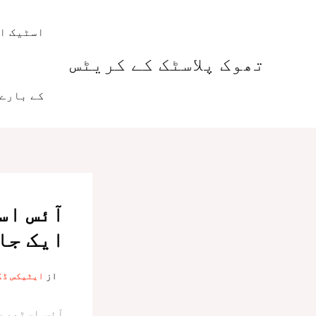
واد
ر
اسٹیک او
ائیں۔
تھوک پلاسٹک کے کریٹس
کے بارے 
آئس اس
ایک جا
از
ایٹیکس ڈ
آئس اسٹوریج