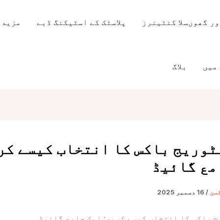
ر گھوںسلا کنٹینرز
پلاسٹک کے اسٹیکنگ ڈبے
مزید 
میں
بلاگ
ٹوریج باکس کا انتخاب کیسے کر
مع گائیڈ
کسن
/
16 دسمبر 2025
 باکس کا انتخاب کیسے کریں: ایک جامع گائیڈ