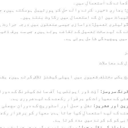
کھانے کے استعمال میں۔
: بھاری ذخیرہ کرنے والے حل کم پورٹیبل ہوسکتے ہیں، ج
یبات میں ان کے استعمال میں رکاوٹ بنتے ہیں۔
ولیٹری تعمیل: دواسازی جیسی صنعتوں میں درجہ حرارت پ
ے کے لیے سخت تعمیل کے تقاضے ہوتے ہیں، جس سے برف ذخیر
میں پیچیدگی شامل ہوتی ہے۔
ز
 کے معاملات
 بکس مختلف شعبوں میں ایپلی کیشنز تلاش کرتے ہیں، بشم
رنگ سروسز:
آؤٹ ڈور ایونٹس یا آف سائٹ کیٹرنگ کے دورا
ٹی کے معیارات کو برقرار رکھنے کے لیے ضروری ہے۔
ین اور فشریز:
نقل و حمل اور اسٹوریج کے دوران مچھلی ک
نے کے لیے استعمال کیا جاتا ہے، معیار کو برقرار رکھن
بی کو کم کرنے میں مدد کرتا ہے۔
 سامان کی نقل و حمل:
ویکسین اور دیگر درجہ حرارت سے ح