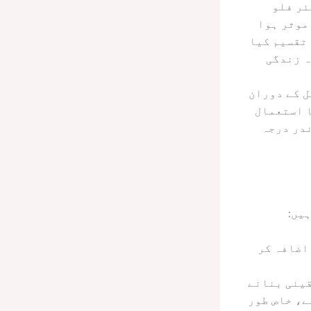
ئر فلو
موثر ہوا
 تقسیم کیا
ہ زندگی
ل کے دوران
ا استعمال
ندر درجہ
یں:
اضافہ کر
قینی بنانے
ے، خاص طور