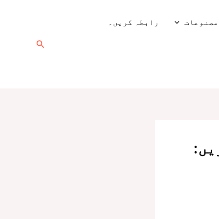
مصنوعات
رابطہ کریں۔
تلاش
کریں۔
یں: