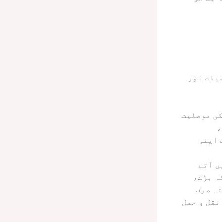
یات اور
کی موصلیت
واد میں توسیع شدہ پولی اسٹیرین (EPS)،
یک اپنی
ں آتے
ہ بڑے،
ہ صرف
نقل و حمل