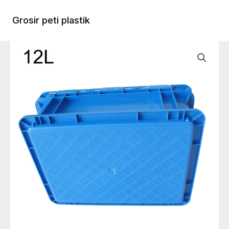
Lewati
ke
Grosir peti plastik
Menu
konten
Utam