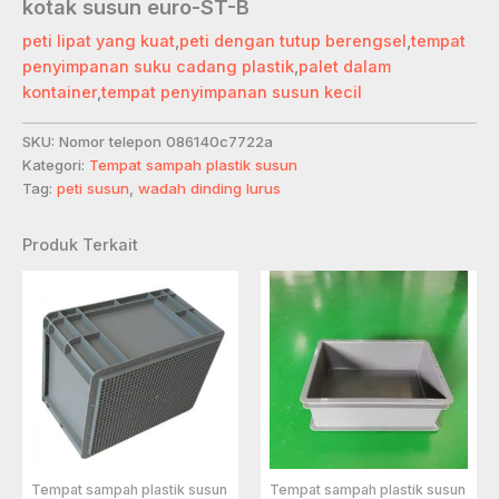
kotak susun euro-ST-B
peti lipat yang kuat
,
peti dengan tutup berengsel
,
tempat
penyimpanan suku cadang plastik
,
palet dalam
kontainer
,
tempat penyimpanan susun kecil
SKU:
Nomor telepon 086140c7722a
Kategori:
Tempat sampah plastik susun
Tag:
peti susun
,
wadah dinding lurus
Produk Terkait
Tempat sampah plastik susun
Tempat sampah plastik susun