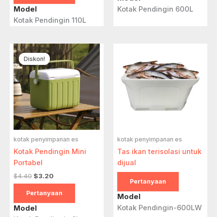
Model
Kotak Pendingin 600L
Kotak Pendingin 110L
Diskon!
Diskon!
kotak penyimpanan es
kotak penyimpanan es
Kotak Pendingin Mini
Tas ikan terisolasi untuk
Portabel
dijual
Harga
Harga
$
4.40
$
3.20
Pertanyaan
aslinya:
saat
$4.40.
ini:
Pertanyaan
Model
$3.20.
Kotak Pendingin-600LW
Model