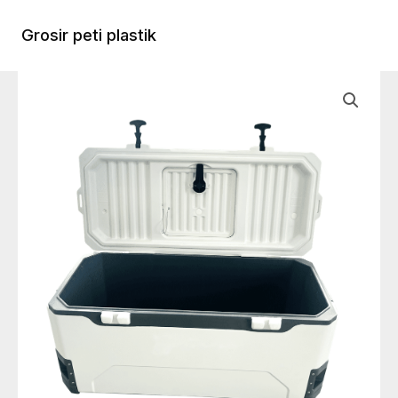
Lewati
ke
Grosir peti plastik
Menu
konten
Utam