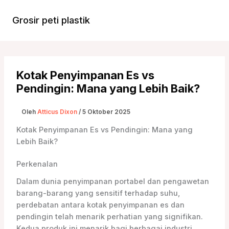
Lewati
ke
Grosir peti plastik
Menu
konten
Utam
Kotak Penyimpanan Es vs
Pendingin: Mana yang Lebih Baik?
Oleh
Atticus Dixon
/
5 Oktober 2025
Kotak Penyimpanan Es vs Pendingin: Mana yang
Lebih Baik?
Perkenalan
Dalam dunia penyimpanan portabel dan pengawetan
barang-barang yang sensitif terhadap suhu,
perdebatan antara kotak penyimpanan es dan
pendingin telah menarik perhatian yang signifikan.
Kedua produk ini menarik bagi berbagai industri,