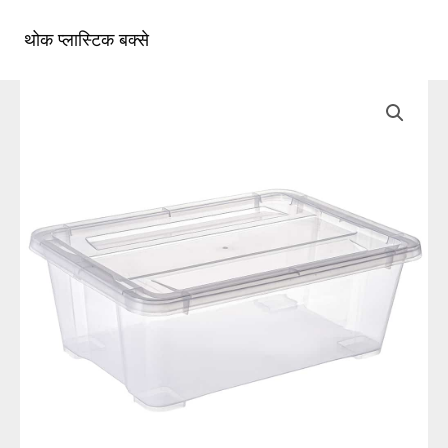
सामग्री
पर
थोक प्लास्टिक बक्से
मुख्य
जाएं
मेन्यू