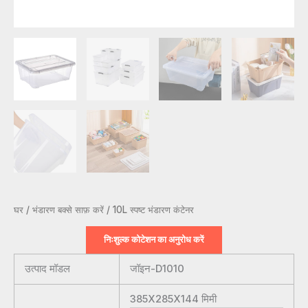
घर
/
भंडारण बक्से साफ़ करें
/ 10L स्पष्ट भंडारण कंटेनर
निःशुल्क कोटेशन का अनुरोध करें
उत्पाद मॉडल
जॉइन-D1010
385X285X144
मिमी