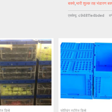
बक्से
,
भारी शुल्क तह भंडारण बक्
एसकेयू:
c94811e4bded
वर
ेज डिब्बे
फोल्डिंग स्टोरेज डिब्बे