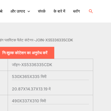
खोज
्बे
और उत्पाद
संपर्क
के बारे में
ब्लॉग
्डिंग प्लास्टिक पैलेट कंटेनर-JOIN-XS5336335CDK
निःशुल्क कोटेशन का अनुरोध करें
जॉइन-XS5336335CDK
530X365X335
मिमी
20.87X14.37X13.19
में
490X337X310
मिमी