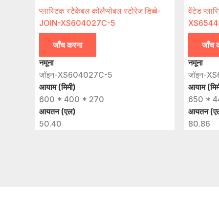
प्लास्टिक स्टैकेबल कोलैप्सेबल स्टोरेज डिब्बे-
वेंटेड प्ल
JOIN-XS604027C-5
XS654
जाँच करना
जाँच 
नमूना
नमूना
जॉइन-XS604027C-5
जॉइन-X
आयाम (मिमी)
आयाम (मिम
600 * 400 * 270
650 * 4
आयतन (एल)
आयतन (ए
50.40
80.86