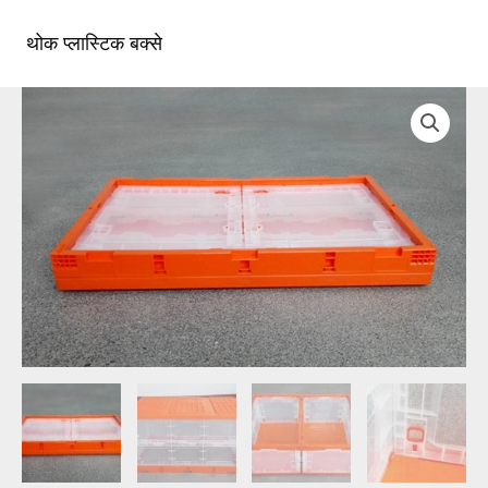
सामग्री
पर
थोक प्लास्टिक बक्से
मुख्य
जाएं
मेन्यू