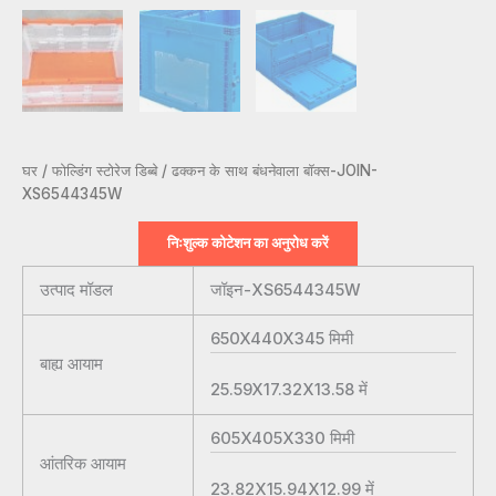
घर
/
फोल्डिंग स्टोरेज डिब्बे
/ ढक्कन के साथ बंधनेवाला बॉक्स-JOIN-
XS6544345W
निःशुल्क कोटेशन का अनुरोध करें
उत्पाद मॉडल
जॉइन-XS6544345W
650X440X345
मिमी
बाह्य आयाम
25.59X17.32X13.58
में
605X405X330
मिमी
आंतरिक आयाम
23.82X15.94X12.99
में