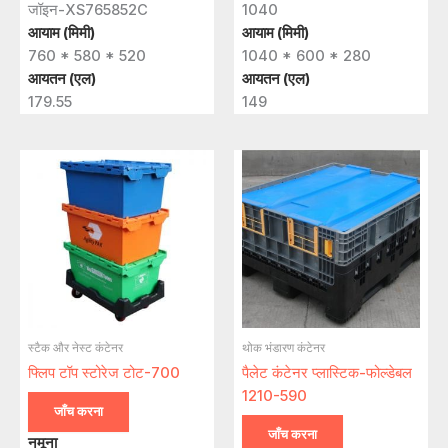
जॉइन-XS765852C
1040
आयाम (मिमी)
आयाम (मिमी)
760 * 580 * 520
1040 * 600 * 280
आयतन (एल)
आयतन (एल)
179.55
149
स्टैक और नेस्ट कंटेनर
थोक भंडारण कंटेनर
फ्लिप टॉप स्टोरेज टोट-700
पैलेट कंटेनर प्लास्टिक-फोल्डेबल
1210-590
जाँच करना
जाँच करना
नमूना