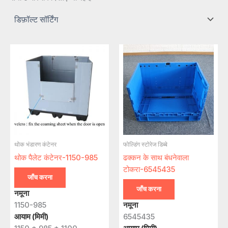
थोक भंडारण कंटेनर
फोल्डिंग स्टोरेज डिब्बे
थोक पैलेट कंटेनर-1150-985
ढक्कन के साथ बंधनेवाला
टोकरा-6545435
जाँच करना
जाँच करना
नमूना
1150-985
नमूना
आयाम (मिमी)
6545435