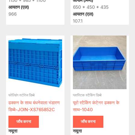
1150 * 985 * 1100
आयाम (मिमी)
आयतन (एल)
650 * 450 * 435
966
आयतन (एल)
107.1
फोल्डिंग स्टोरेज डिब्बे
प्लास्टिक स्टैकिंग डिब्बे
ढक्कन के साथ बंधनेवाला भंडारण
यूरो स्टैकिंग कंटेनर ढक्कन के
डिब्बे-JOIN-XS765852C
साथ-1040
जाँच करना
जाँच करना
नमूना
नमूना