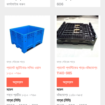
কাস্টমাইজ করুন
606
বাল্ক স্টোরেজ পাত্র
বাল্ক স্টোরেজ পাত্র
প্যালেট কন্টেইনার-সলিড ওয়াল
প্যালেট প্লাস্টিকের পাত্র-ভাঁজযোগ্য
১২১০ -৭৬০
1140-985
অনুসন্ধান
অনুসন্ধান
মডেল
মডেল
শক্ত প্রাচীর ১২১০ -৭৬০
ভাঁজযোগ্য ১১৪০-৯৮৫
মাত্রা (মিমি)
মাত্রা (মিমি)