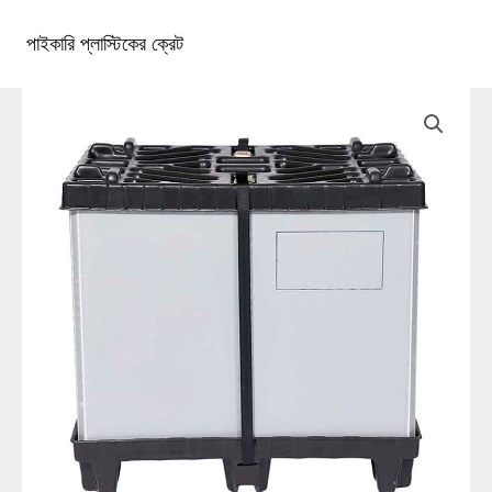
কন্টেন্টে
চলে
পাইকারি প্লাস্টিকের ক্রেট
১টিপি৩টাস্ট্রা১টিপি৩টি
প্রধান
যান
খাদ্যতালিকা