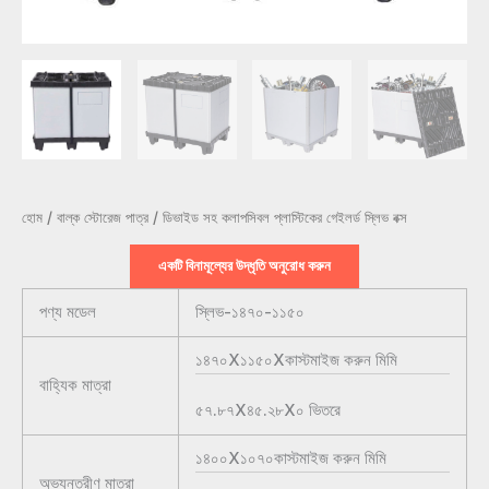
হোম
/
বাল্ক স্টোরেজ পাত্র
/ ডিভাইড সহ কলাপসিবল প্লাস্টিকের গেইলর্ড স্লিভ বক্স
একটি বিনামূল্যের উদ্ধৃতি অনুরোধ করুন
পণ্য মডেল
স্লিভ-১৪৭০-১১৫০
১৪৭০X১১৫০Xকাস্টমাইজ করুন
মিমি
বাহ্যিক মাত্রা
৫৭.৮৭X৪৫.২৮X০
ভিতরে
১৪০০X১০৭০কাস্টমাইজ করুন
মিমি
অভ্যন্তরীণ মাত্রা