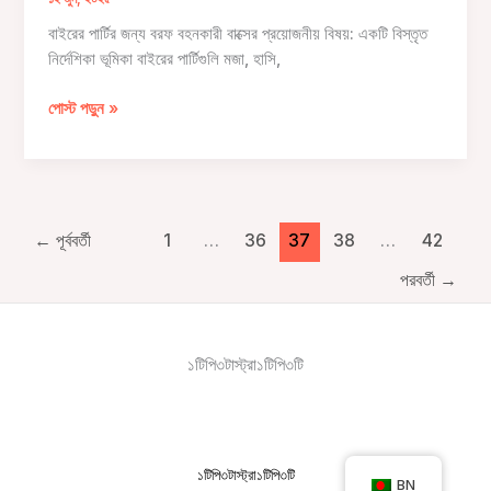
অভিজ্ঞতা
বাইরের পার্টির জন্য বরফ বহনকারী বাক্সের প্রয়োজনীয় বিষয়: একটি বিস্তৃত
বৃদ্ধি
নির্দেশিকা ভূমিকা বাইরের পার্টিগুলি মজা, হাসি,
করা
বাইরের
পোস্ট পড়ুন »
পার্টির
জন্য
বরফ
বহনকারী
বাক্সের
←
পূর্ববর্তী
1
…
36
37
38
…
42
অপরিহার্য
পরবর্তী
→
বিষয়গুলি:
একটি
বিস্তৃত
নির্দেশিকা
১টিপি৩টাস্ট্রা১টিপি৩টি
১টিপি৩টাস্ট্রা১টিপি৩টি
BN