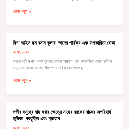
কিভাবে
পোস্ট পড়ুন »
একটি
ফিশ
আইস
বক্স
ফিশ আইস বক্স বনাম কুলার: তাদের পার্থক্য এবং উপকারিতা বোঝা
নির্বাচন
করবেন:
১৯ জুন, ২০২৫
একটি
মাছের আইস বক্স বনাম কুলার: তাদের পার্থক্য এবং উপকারিতা বোঝা ভূমিকা
বিস্তৃত
মাছ এবং অন্যান্য পচনশীল পণ্য পরিবহনের ক্ষেত্রে,
নির্দেশিকা
ফিশ
পোস্ট পড়ুন »
আইস
বক্স
বনাম
কুলার:
গভীর সমুদ্রে মাছ ধরার ক্ষেত্রে মাছের বরফের বাক্সের অপরিহার্য
তাদের
ভূমিকা: প্রযুক্তি এবং প্রয়োগ
পার্থক্য
এবং
১৯ জুন, ২০২৫