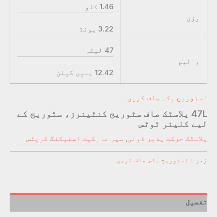
1.46
کلو
وزن
3.22
پونڈ
47
لیٹر
والیم
12.42
ہمیں گیلن
اسٹوریج بکس صاف کریں۔
47L پلاسٹک صاف سٹوریج کنٹینرز، سٹوریج کے
لیے کلیئر ٹوٹس
پلاسٹک حرکت پذیر ڈولی
,
سپر مارکیٹ اسٹیکنگ کریٹس
زمرہ:
اسٹوریج بکس صاف کریں۔
تفصیل