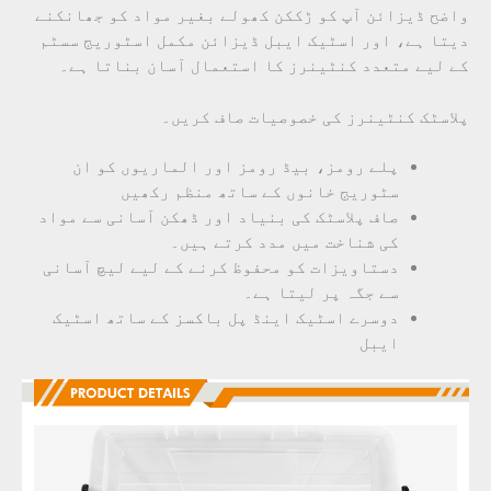
واضح ڈیزائن آپ کو ڑککن کھولے بغیر مواد کو جھانکنے
دیتا ہے، اور اسٹیک ایبل ڈیزائن مکمل اسٹوریج سسٹم
کے لیے متعدد کنٹینرز کا استعمال آسان بناتا ہے۔
پلاسٹک کنٹینرز کی خصوصیات صاف کریں۔
پلے رومز، بیڈ رومز اور الماریوں کو ان
سٹوریج خانوں کے ساتھ منظم رکھیں
صاف پلاسٹک کی بنیاد اور ڈھکن آسانی سے مواد
کی شناخت میں مدد کرتے ہیں۔
دستاویزات کو محفوظ کرنے کے لیے لیچ آسانی
سے جگہ پر لیتا ہے۔
دوسرے اسٹیک اینڈ پل باکسز کے ساتھ اسٹیک
ایبل