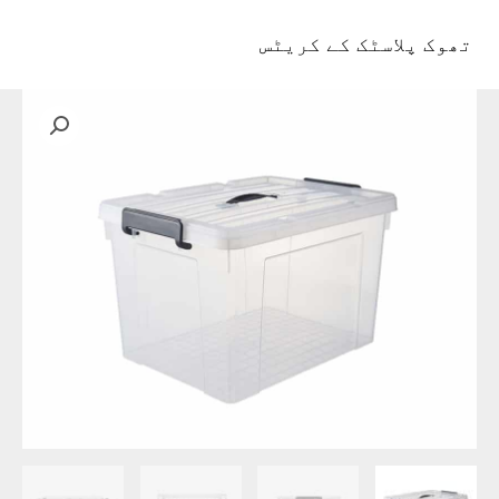
واد
ر
تھوک پلاسٹک کے کریٹس
مین
ائیں۔
مینو