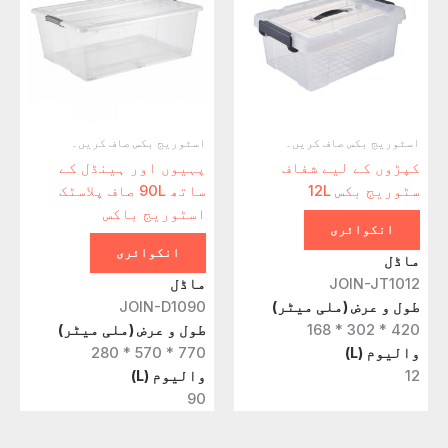
اسٹوریج بکس صاف کریں۔
اسٹوریج بکس صاف کریں۔
کپڑوں کے لیے شفاف
پہیوں اور ہینڈل کے
سٹوریج بکس 12L
ساتھ 90L صاف پلاسٹک
اسٹوریج باکس
انکوائری
انکوائری
ماڈل
JOIN-JT1012
ماڈل
طول و عرض (ملی میٹر)
JOIN-D1090
420 * 302 * 168
طول و عرض (ملی میٹر)
والیوم (L)
770 * 570 * 280
12
والیوم (L)
90