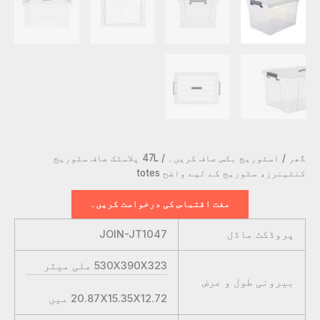
گھر
/
اسٹوریج بکس صاف کریں۔
/ 47L پلاسٹک صاف سٹوریج
کنٹینرز، سٹوریج کے لیے واضح totes
مفت اقتباس کی درخواست کریں۔
پروڈکٹ ماڈل
JOIN-JT1047
530X390X323
ملی میٹر
بیرونی طول و عرض
20.87X15.35X12.72
میں