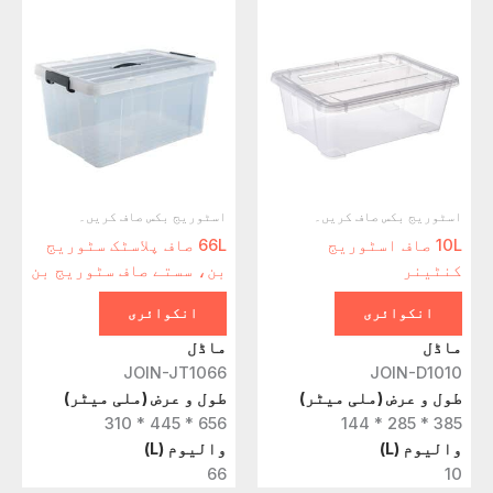
اسٹوریج بکس صاف کریں۔
اسٹوریج بکس صاف کریں۔
10L صاف اسٹوریج
66L صاف پلاسٹک سٹوریج
کنٹینر
بن، سستے صاف سٹوریج بن
انکوائری
انکوائری
ماڈل
ماڈل
JOIN-JT1066
JOIN-D1010
طول و عرض (ملی میٹر)
طول و عرض (ملی میٹر)
656 * 445 * 310
385 * 285 * 144
والیوم (L)
والیوم (L)
66
10