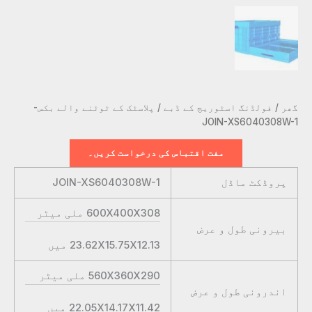
گھر
/
فولڈنگ اسٹوریج کے ڈبے
/ پلاسٹک کے ٹوٹنے والے بکس-
JOIN-XS6040308W-1
مفت اقتباس کی درخواست کریں۔
پروڈکٹ ماڈل
JOIN-XS6040308W-1
600X400X308
ملی میٹر
بیرونی طول و عرض
23.62X15.75X12.13
میں
560X360X290
ملی میٹر
اندرونی طول و عرض
22.05X14.17X11.42
میں