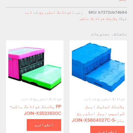
b7272cb74b94
SKU:
زمرہ:
فولڈنگ اسٹوریج کے ڈبے
ٹیگ:
پلاسٹک فولڈنگ باکس
متعلقہ مصنوعات
فولڈنگ اسٹوریج کے ڈبے
فولڈنگ اسٹوریج کے ڈبے
پلاسٹک اسٹیک ایبل
PP پلاسٹک فولڈنگ باکس-
کولیپس ایبل اسٹوریج
JOIN-XS533630C
بِنز-JOIN-XS604027C-5
انکوائری
انکوائری