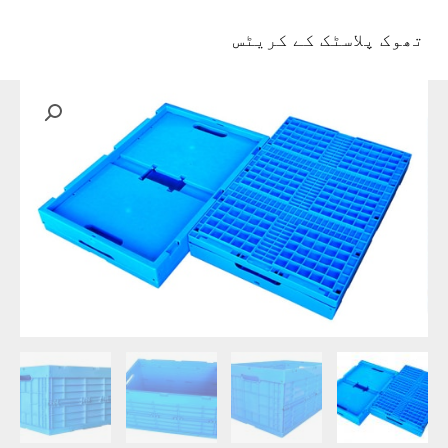
واد
ر
تھوک پلاسٹک کے کریٹس
مین
ائیں۔
مینو