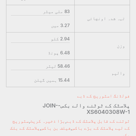
83
ملی میٹر
تہہ شدہ اونچائی
3.27
میں
2.94
کلو
وزن
6.48
پونڈ
58.46
لیٹر
والیم
15.44
ہمیں گیلن
فولڈنگ اسٹوریج کے ڈبے
پلاسٹک کے ٹوٹنے والے بکس-JOIN-
XS6040308W-1
ٹوٹنے کے قابل پلاسٹک کے ڈبے
,
بڑا ذخیرہ کریٹ
,
سٹوریج
کے لیے پلاسٹک کے بڑے باکس
,
شیلف بن باکس
,
پلاسٹک کے بلک
بکس