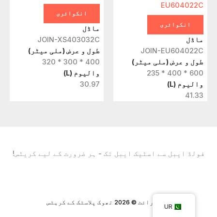
EU604022C
انکوائری
انکوائری
ماڈل
ماڈل
JOIN-XS403032C
JOIN-EU604022C
طول و عرض (ملی میٹر)
طول و عرض (ملی میٹر)
400 * 300 * 320
600 * 400 * 235
والیوم (L)
والیوم (L)
30.97
41.33
فولڈ ایبل سے اسٹیک ایبل تک - ہر ضرورت کے لیے کریٹس!
کاپی رائٹ © 2026 تھوک پلاسٹک کے کریٹس
UR