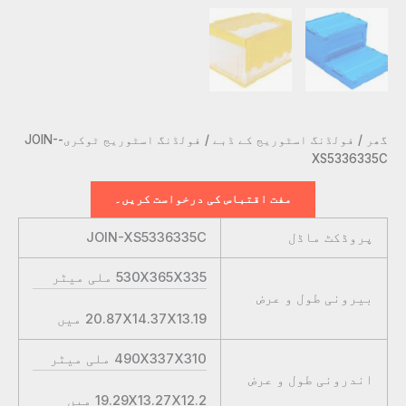
گھر
/
فولڈنگ اسٹوریج کے ڈبے
/ فولڈنگ اسٹوریج ٹوکری-JOIN-
XS5336335C
مفت اقتباس کی درخواست کریں۔
پروڈکٹ ماڈل
JOIN-XS5336335C
530X365X335
ملی میٹر
بیرونی طول و عرض
20.87X14.37X13.19
میں
490X337X310
ملی میٹر
اندرونی طول و عرض
19.29X13.27X12.2
میں