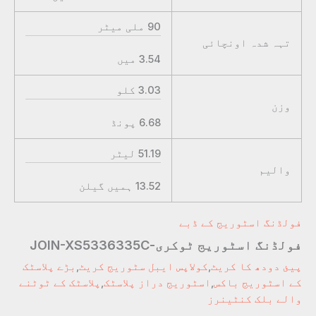
90
ملی میٹر
تہہ شدہ اونچائی
3.54
میں
3.03
کلو
وزن
6.68
پونڈ
51.19
لیٹر
والیم
13.52
ہمیں گیلن
فولڈنگ اسٹوریج کے ڈبے
فولڈنگ اسٹوریج ٹوکری-JOIN-XS5336335C
پیئ دودھ کا کریٹ
,
کولاپس ایبل سٹوریج کریٹ
,
بڑے پلاسٹک
کے اسٹوریج باکس
,
اسٹوریج دراز پلاسٹک
,
پلاسٹک کے ٹوٹنے
والے بلک کنٹینرز