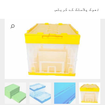
واد
ر
تھوک پلاسٹک کے کریٹس
مین
ائیں۔
مینو