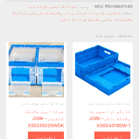
ff5049b97c85
SKU:
زمرہ:
فولڈنگ اسٹوریج کے ڈبے
ٹیگز:
ڈھکنوں کے ساتھ ٹوٹنے والے پلاسٹک کے کریٹس
,
فولڈنگ
پلاسٹک کے باکس
,
پلاسٹک فولڈنگ باکس
متعلقہ مصنوعات
فولڈنگ اسٹوریج کے ڈبے
فولڈنگ اسٹوریج کے ڈبے
کارگو ٹرانسپورٹ
فولڈ ایبل پلاسٹک
پلاسٹک باکس-JOIN-
کنٹینر-JOIN-
XS5336326WDK
XS6040185W-1
انکوائری
انکوائری