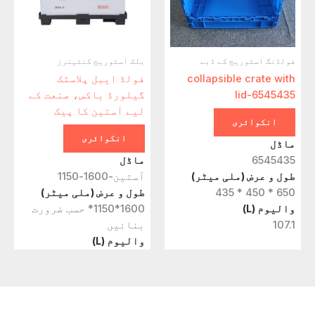
فولڈنگ اسٹوریج کے ڈبے
بلک اسٹوریج کنٹینرز
collapsible crate with
فولڈ ایبل پلاسٹک
lid-6545435
گیلورڈ باکس، صنعت کے
لیے آستین کا پیک
انکوائری
انکوائری
ماڈل
6545435
ماڈل
طول و عرض (ملی میٹر)
آستین-1600-1150
650 * 450 * 435
طول و عرض (ملی میٹر)
والیوم (L)
1600*1150* حسب ضرورت
107.1
بنائیں
والیوم (L)