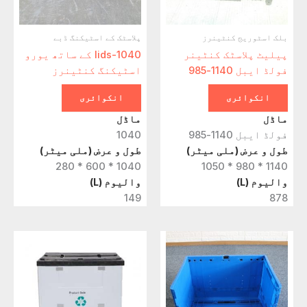
بلک اسٹوریج کنٹینرز
پلاسٹک کے اسٹیکنگ ڈبے
پیلیٹ پلاسٹک کنٹینر
lids-1040 کے ساتھ یورو
فولڈ ایبل 1140-985
اسٹیکنگ کنٹینرز
انکوائری
انکوائری
ماڈل
ماڈل
فولڈ ایبل 1140-985
1040
طول و عرض (ملی میٹر)
طول و عرض (ملی میٹر)
1040 * 600 * 280
1140 * 980 * 1050
والیوم (L)
والیوم (L)
149
878