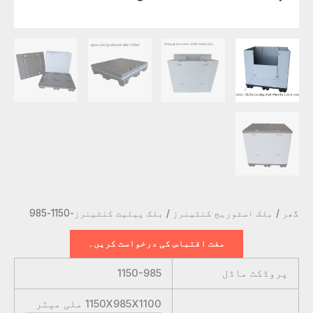
گھر
/
بلک اسٹوریج کنٹینرز
/ بلک پیلیٹ کنٹینرز-1150-985
مفت اقتباس کی درخواست کریں۔
پروڈکٹ ماڈل
1150-985
1150X985X1100
ملی میٹر