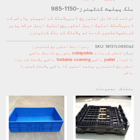
بلک پیلیٹ کنٹینرز-1150-985
ٹوٹنے کے قابل اسٹوریج ڈبے
,
پلاسٹک کے اسپیئر پارٹس کے
ڈبے
,
پلاسٹک اسٹیک ایبل اسٹوریج
,
اسٹیک ایبل حرکت پذیر
کریٹس
,
ڈھکنوں کے ساتھ پلاسٹک کے بلک کنٹینرز
18f37c0690a2
SKU:
زمرہ:
بلک اسٹوریج کنٹینرز
ٹیگز:
ڈھکن کے ساتھ collapsible سٹوریج کامنگ باکس
,
نالیدار pallet باکس
,
foldable coaming باکس
,
پلاسٹک کے بڑے
اسٹوریج کنٹینرز
,
پیلیٹ آستین کا باکس
,
پلاسٹک گیلورڈ
باکس
متعلقہ مصنوعات