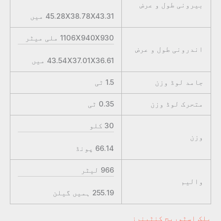
بیرونی طول و عرض
45.28X38.78X43.31
میں
1106X940X930
ملی میٹر
اندرونی طول و عرض
43.54X37.01X36.61
میں
جامد لوڈ وزن
1.5
ٹی
متحرک لوڈ وزن
0.35
ٹی
30
کلو
وزن
66.14
پونڈ
966
لیٹر
والیم
255.19
ہمیں گیلن
بلک اسٹوریج کنٹینرز