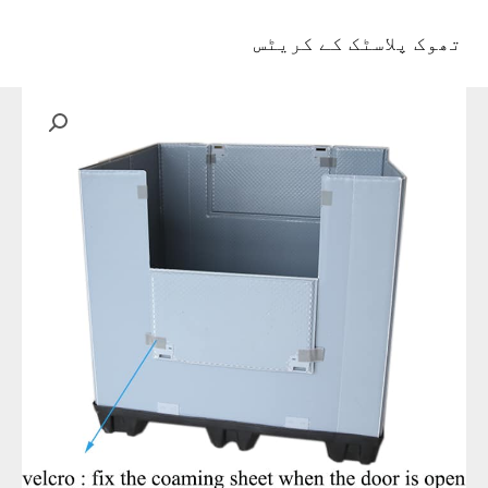
واد
ر
تھوک پلاسٹک کے کریٹس
مین
ائیں۔
مینو