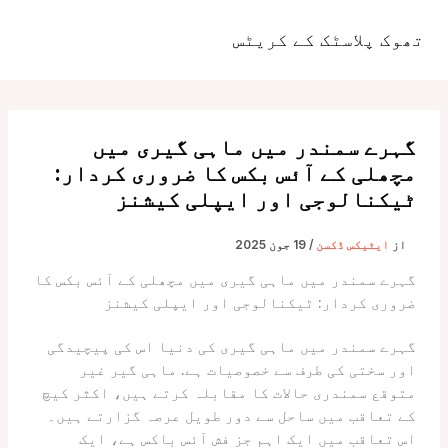
واد
ر
تھوک پلاسٹک کے کریٹس
مین
ائیں۔
مینو
گہرے سمندر میں ماہی گیری میں
مچھلی کے آئس بکس کا ضروری کردار:
ٹیکنالوجی اور ایپلی کیشنز
از
ایٹیکس ڈکسن
/
19 جون 2025
گہرے سمندر میں ماہی گیری میں مچھلی کے آئس بکس کا
ضروری کردار: ٹیکنالوجی اور ایپلی کیشنز
گہرے سمندر میں ماہی گیری کی دنیا اس کی پیچیدگی
اور سختی کی طرف سے خصوصیات ہے. ماہی گیر غیر
متوقع سمندری حالات کا مقابلہ کرتے ہیں، اکثر کیچ
کے تعاقب میں ساحل سے دور طویل عرصہ گزارتے ہیں۔
اس تعاقب میں ایک اہم جز فش آئس باکس ہے، ایک