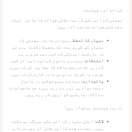
فوائد اور چیلنجز
مچھلی کے آئس بکس کے مسابقتی فوائد کا جائزہ لیتے
وقت کئی فوائد سامنے آتے ہیں:
معیار کا تحفظ:
بنیادی فائدہ مچھلی کے
معیار کو طویل مدت تک محفوظ رکھنا ہے، جو
کہ مارکیٹ ایبلٹی کے لیے بہت ضروری ہے۔
استحکام:
سمندری ماحول کے لیے ڈیزائن کیے
گئے یہ خانے سخت حالات کا مقابلہ کرتے ہیں،
جس سے وہ طویل مدتی سرمایہ کاری کرتے ہیں۔
پائیداری:
بہت سے مینوفیکچررز ماحول
دوست مواد پر زور دے رہے ہیں، جو ماحولیات
سے آگاہ صارفین کو اپیل کر رہے ہیں۔
تاہم، چیلنجز برقرار ہیں:
لاگت:
اعلیٰ معیار کے آئس بکس مہنگے ہو سکتے
ہیں۔ بہت سے چھوٹے آپریشنز ان میں سرمایہ