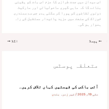
اس میدان میں جدت طرازی کا عزم اس بات کو یقینی
بنائے گا کہ ماہی گیری ماحولیاتی اور مارکیٹ
دونوں تقاضوں کو پورا کر سکتی ہے، جس سے سمندری
خوراک کی صنعت میں مزید پائیدار مستقبل کی راہ
ہموار ہو گی۔
پچھلا
اگلا
متعلقہ پوسٹس
آئس باکس کی قیمتیں کہاں تلاش کریں۔
مئی 19، 2025
/
غیر زمرہ بندی