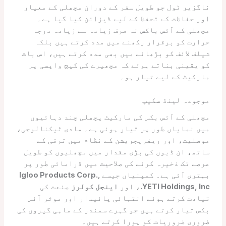
ناگزیر ٹول جو طویل سفر کے دوران مچھلی کے معیار
اور حفاظت کے تحفظ کے لیے ڈیزائن کیا گیا ہے۔
مچھلی کے آئس باکس نہ صرف زیادہ سے زیادہ درجہ
حرارت کو برقرار رکھنے میں مدد کرتے ہیں بلکہ
شیلف لائف کو بڑھانے میں بھی مدد کرتے ہیں، اس بات
کو یقینی بناتے ہوئے کہ مچھیرے کی کیچ واپسی پر
مارکیٹ کے لیے تیار ہو۔
موجودہ لینڈ سکیپ
مچھلی کے آئس بکس کی مارکیٹ پچھلی چند دہائیوں
میں نمایاں طور پر تیار ہوئی ہے۔ مادی ٹیکنالوجی،
موصلیت، اور ریفریجریشن کے نظام میں ترقی کے
ساتھ، ان ڈبوں کی بڑی مقدار میں مچھلیوں کو طویل
عرصے تک ذخیرہ کرنے کی صلاحیت میں ڈرامائی طور پر
بہتری آئی ہے۔ کمپنیاں جیسے
,
Igloo Products Corp.
YETI Holdings, Inc.
، اور
اینجل کولرز
صنعت کی
قیادت کرتے ہوئے انتہائی پائیدار اور موثر آئس
بکس تیار کرتے ہیں جو گہرے سمندر کے ماہی گیروں کی
ضروری ضروریات کو پورا کرتے ہیں۔