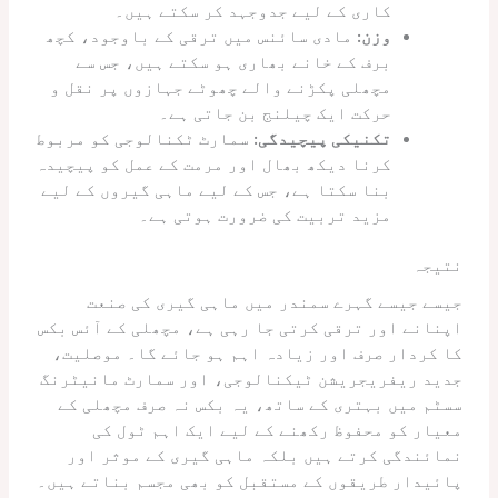
کاری کے لیے جدوجہد کر سکتے ہیں۔
وزن:
مادی سائنس میں ترقی کے باوجود، کچھ
برف کے خانے بھاری ہو سکتے ہیں، جس سے
مچھلی پکڑنے والے چھوٹے جہازوں پر نقل و
حرکت ایک چیلنج بن جاتی ہے۔
تکنیکی پیچیدگی:
سمارٹ ٹکنالوجی کو مربوط
کرنا دیکھ بھال اور مرمت کے عمل کو پیچیدہ
بنا سکتا ہے، جس کے لیے ماہی گیروں کے لیے
مزید تربیت کی ضرورت ہوتی ہے۔
نتیجہ
جیسے جیسے گہرے سمندر میں ماہی گیری کی صنعت
اپنانے اور ترقی کرتی جا رہی ہے، مچھلی کے آئس بکس
کا کردار صرف اور زیادہ اہم ہو جائے گا۔ موصلیت،
جدید ریفریجریشن ٹیکنالوجی، اور سمارٹ مانیٹرنگ
سسٹم میں بہتری کے ساتھ، یہ بکس نہ صرف مچھلی کے
معیار کو محفوظ رکھنے کے لیے ایک اہم ٹول کی
نمائندگی کرتے ہیں بلکہ ماہی گیری کے موثر اور
پائیدار طریقوں کے مستقبل کو بھی مجسم بناتے ہیں۔