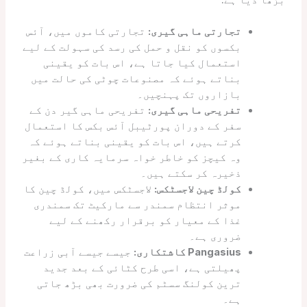
بڑھا دیا ہے:
تجارتی ماہی گیری:
تجارتی کاموں میں، آئس
بکسوں کو نقل و حمل کی رسد کی سہولت کے لیے
استعمال کیا جاتا ہے، اس بات کو یقینی
بناتے ہوئے کہ مصنوعات چوٹی کی حالت میں
بازاروں تک پہنچیں۔
تفریحی ماہی گیری:
تفریحی ماہی گیر دن کے
سفر کے دوران پورٹیبل آئس بکس کا استعمال
کرتے ہیں، اس بات کو یقینی بناتے ہوئے کہ
وہ کیچز کو خاطر خواہ سرمایہ کاری کے بغیر
ذخیرہ کر سکتے ہیں۔
کولڈ چین لاجسٹکس:
لاجسٹکس میں، کولڈ چین کا
موثر انتظام سمندر سے مارکیٹ تک سمندری
غذا کے معیار کو برقرار رکھنے کے لیے
ضروری ہے۔
Pangasius کاشتکاری:
جیسے جیسے آبی زراعت
پھیلتی ہے، اسی طرح کٹائی کے بعد جدید
ترین کولنگ سسٹم کی ضرورت بھی بڑھ جاتی
ہے۔