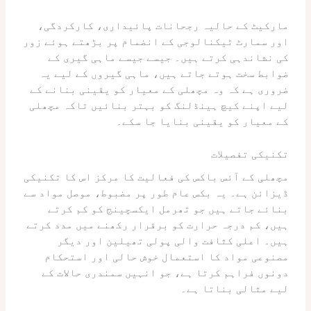
مارکیٹ کے حالیہ رجحانات پائیداری، کارکردگی،
اور سمارٹ ٹیکنالوجی کے انضمام پر بڑھتے ہوئے زور
کی نشاندہی کرتے ہیں۔ جیسے جیسے ماہی گیری کے
ضوابط سخت ہوتے جاتے ہیں، ماہی گیروں کے لیے یہ
ضروری ہے کہ وہ مچھلی کے معیار کو یقینی بنانے کے
لیے اپنے کیچ ہینڈلنگ کو بہتر بنائیں تاکہ مچھلی
کے معیار کو یقینی بنایا جا سکے۔
تکنیکی تفصیلات
مچھلی کے آئس باکس کی فعالیت کا مرکز اس کا تکنیکی
ڈیزائن ہے۔ یہ بکس عام طور پر مضبوط، موصل مواد سے
بنائے جاتے ہیں جو تھرمل ایکسچینج کو کم کرتے
ہیں، کم درجہ حرارت کو برقرار رکھنے میں مدد کرتے
ہیں۔ اعلی کثافت والی پولی تھیلین اور دیگر
مصنوعی مواد کا استعمال خوش حالی اور استحکام
دونوں فراہم کرتا ہے، جو انہیں سمندری حالات کے
لیے مثالی بناتا ہے۔