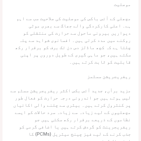
موصلیت
مچھلی کے آئس باکس کی موصلیت کی صلاحیت سب سے اہم
ہے۔ اعلی کارکردگی والے جھاگ سے بھری موٹی
دیواریں بیرونی ماحول سے حرارت کی منتقلی کو
روکنے میں مدد کرتی ہیں۔ افسانوی شواہد سے پتہ
چلتا ہے کہ کچھ ماڈلز دس دن تک برف کو برقرار رکھ
سکتے ہیں، جو ماہی گیری کے طویل دوروں پر اپنی
قابلیت کو ثابت کرتے ہیں۔
ریفریجریشن سسٹمز
مزید برآں، جدید آئس بکس اکثر ریفریجریشن سسٹم سے
لیس ہوتے ہیں جو اندرونی درجہ حرارت کو فعال طور
پر کنٹرول کرتے ہیں۔ بیٹری سے چلنے والی اکائیاں
مچھلیوں کے لیے زیادہ سے زیادہ سرد حالات کو ایسے
نظاموں کے ذریعے برقرار رکھ سکتی ہیں جو
ریفریجرینٹ کو گردش کرتے ہیں یا اضافی گرمی کو
جذب کرنے کے لیے فیز چینج میٹریل (PCMs) کا