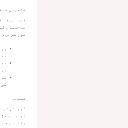
تکمیلی مصن
ڈیوائیڈر کے
صلاحیتوں کو
غور کریں۔ م
ریچ
سکت
فصل
کو 
غور
کی 
نتیجہ
ڈیوائیڈر کے
زیادہ سے زی
بنائیں گے۔ 