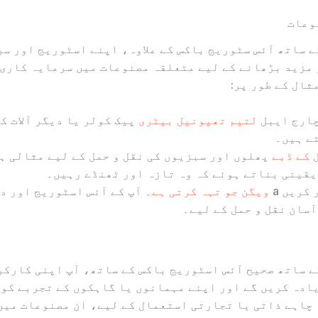
وعات
 ساتھ آئس سٹوریج باکس کے علاوہ، اپنے اسٹوریج اور سر
 مزید بڑھانے کے لیے متعلقہ مصنوعات میں سرمایہ کاری 
ثال کے طور پر:
ارج ایبل
لتیم تھیونیل بیٹری
پیک کولر یا دیگر آلات ک
ے ہیں۔
 کے ڈبے
پھلوں اور سبزیوں کی نقل و حمل کے لیے مثالی ہ
یقینی بناتے ہوئے کہ وہ تازہ اور ٹھنڈے رہیں۔
 کریں a
ویگن جو تہہ کرتی ہے۔
آپ کے آئس اسٹوریج اور د
آسان نقل و حمل کے لیے۔
 ساتھ صحیح آئس اسٹوریج باکس کے ساتھ، آپ اپنی کارکر
ادہ کریں گے اور اپنے مہمانوں یا گاہکوں کے تجربے کو 
چاہے ذاتی یا تجارتی استعمال کے لیے، ان مصنوعات میں