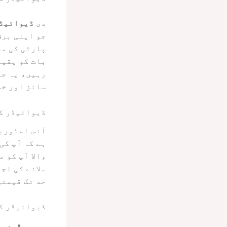
دی
ڈیوائیڈر
جو اپنی برف
پارٹی کی من
بات کو یقین
رہیں، یہ جد
سائز اور خص
ڈیوائیڈر کے
آئس اسٹوریج
ہے کہ آپ کی
والا آپ کو 
ملانے کی اج
حد تک قیمتی
ڈیوائیڈر کے
بہت