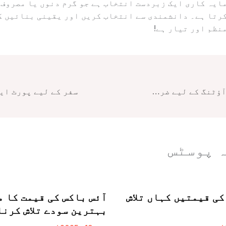
ایہ کاری ایک زبردست انتخاب ہے جو گرم دنوں یا مصروف 
رتا ہے۔ دانشمندی سے انتخاب کریں اور یقینی بنائیں ک
نظم اور تیار ہے!
الٹیمیٹ بیچ آؤٹنگ کے لیے ضروری آئس اسٹوریج باکس
 پوسٹس
کی قیمتیں کہاں تلاش
آئس باکس کی قیمت کا م
بہترین سودے تلاش کرنا