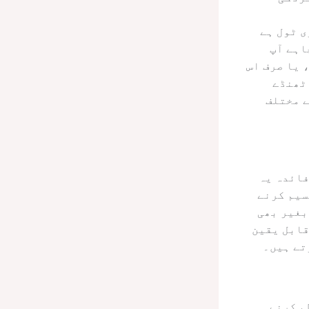
ی ٹول ہے
اہے آپ
 یا صرف اس
ٹھنڈے
ے مختلف
فائدہ یہ
سیم کرنے
بغیر بھی
قابل یقین
تے ہیں۔
م کرنے