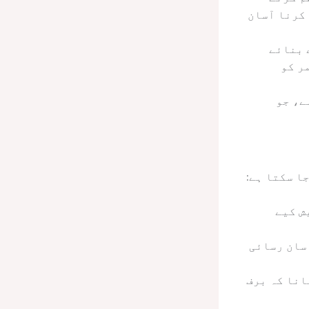
 کرنا آسان
 بنائے
ر کو
ے، جو
ا سکتا ہے:
ش کیے
سان رسائی
انا کہ برف