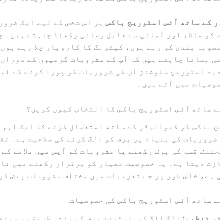
 کے ساتھ آئس اسٹوریج باکس
ہر اس شخص کے لیے ایک ضرور
 کو منظم اور آسانی سے قابل رسائی رکھنا چاہتے ہیں۔ چ
صوبہ بندی کر رہے ہوں، کیٹرنگ کا کاروبار چلا رہے ہوں،
ی بنانا چاہتے ہیں کہ آپ کے مشروبات گرمیوں کے دوران 
ید اسٹوریج سلوشنز آپ کی ضروریات کو پورا کرنے کے لی
وصیات میں آتے ہیں۔
 ساتھ آئس اسٹوریج باکس کا انتخاب کیوں کریں؟
 باکس کو ڈیوائیڈر کے ساتھ استعمال کرنے کا ایک اہم 
 ضروریات کی بنیاد پر برف کو الگ کرنے کی صلاحیت ہے۔ تق
مختلف قسم کی برف رکھنے یا مشروبات کو آپس میں ملانے کے 
ازت دیتا ہے۔ یہ خصوصیت معیار کو برقرار رکھنے میں نا
 ہے، خاص طور پر جب تقریبات میں مختلف مشروبات پیش کر
 ساتھ آئس اسٹوریج باکس کی خصوصیات
ر تنظیم:
الگ الگ کمپارٹمنٹ برف کو مؤثر طریقے سے منظ