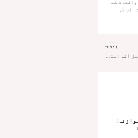
واقعات کے
ہ آپ کی
اگلا
سفر کے لیے پورٹ ایبل آئس اسٹوریج بکس کے لیے حتمی گائیڈ
وازنہ: