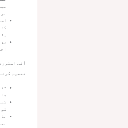
میں
ہو 
است
گئے
یقی
موص
اجت
آئس اسٹوریج
تقسیم کرنے 
تقر
جات
کیٹ
کی 
بار
ہمی