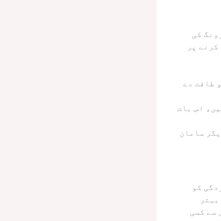
ونگ کی
کرنے پر
و طاقت دے
یں، اس بات
یگر سامان
دگی کو
بہتر
 سے کسی