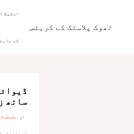
واد
ر
اسٹیک او
ائیں۔
تھوک پلاسٹک کے کریٹس
کے بارے 
ڈیوائی
ساتھ ز
از
ایٹیکس ڈ
ڈیوائیڈر کے