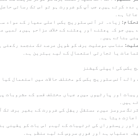
 مدد کرتے ہیں، جب آپ کو ضرورت ہو تو اس تک رسائی حاصل
جاتا ہے۔
حکام:
زیادہ تر آئس سٹوریج بکس اعلی معیار کے مواد سے
 ہیں جو کہ پھٹنے اور پھٹنے کے خلاف مزاحم ہیں، لمبی عم
نی بناتے ہیں۔
لیت:
مناسب موصلیت برف کو طویل عرصے تک منجمد رکھتی ہ
ماعات یا تجارتی استعمال کے لیے بہترین ہے۔
 بکس کی ایپلی کیشنز
والے آئس سٹوریج بکس کو مختلف حالات میں استعمال کیا ج
یبات اور پارٹیوں میں، جہاں مختلف قسم کے مشروبات پی
ے ہیں۔
رنگ سروسز میں، مستقل ریفِل کی ضرورت کے بغیر برف تک آ
اجازت دیتا ہے۔
 اور ریستوراں کی ترتیبات کے لیے، اس بات کو یقینی بن
شہ دستیاب ہے اور فوری سروس کے لیے منظم ہے۔