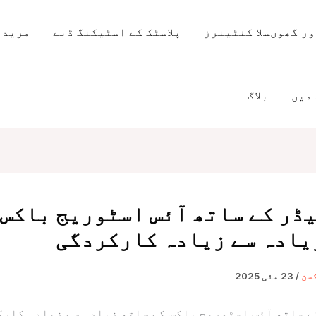
ر گھوںسلا کنٹینرز
پلاسٹک کے اسٹیکنگ ڈبے
مزید 
میں
بلاگ
ڈر کے ساتھ آئس اسٹوریج باکس 
یادہ سے زیادہ کارکردگی
کسن
/
23 مئی 2025
 ساتھ آئس اسٹوریج باکس کے ساتھ زیادہ سے زیادہ کار