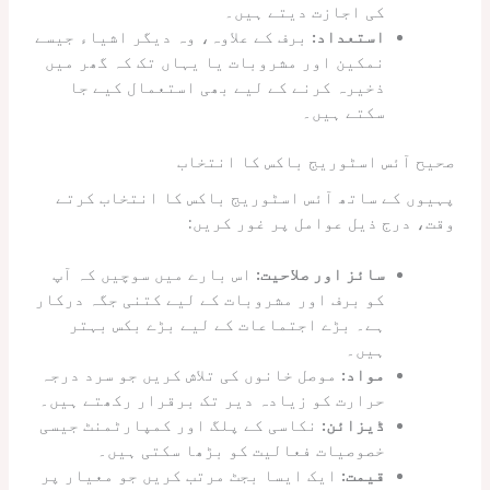
کی اجازت دیتے ہیں۔
استعداد:
برف کے علاوہ، وہ دیگر اشیاء جیسے
نمکین اور مشروبات یا یہاں تک کہ گھر میں
ذخیرہ کرنے کے لیے بھی استعمال کیے جا
سکتے ہیں۔
صحیح آئس اسٹوریج باکس کا انتخاب
پہیوں کے ساتھ آئس اسٹوریج باکس کا انتخاب کرتے
وقت، درج ذیل عوامل پر غور کریں:
سائز اور صلاحیت:
اس بارے میں سوچیں کہ آپ
کو برف اور مشروبات کے لیے کتنی جگہ درکار
ہے۔ بڑے اجتماعات کے لیے بڑے بکس بہتر
ہیں۔
مواد:
موصل خانوں کی تلاش کریں جو سرد درجہ
حرارت کو زیادہ دیر تک برقرار رکھتے ہیں۔
ڈیزائن:
نکاسی کے پلگ اور کمپارٹمنٹ جیسی
خصوصیات فعالیت کو بڑھا سکتی ہیں۔
قیمت:
ایک ایسا بجٹ مرتب کریں جو معیار پر