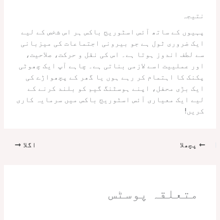
نتیجہ
پہیوں کے ساتھ آئس اسٹوریج باکس ہر اس شخص کے لیے
ایک ضروری ٹول ہے جو بیرونی اجتماعات کی میزبانی
سے لطف اندوز ہوتا ہے۔ اس کی نقل و حرکت، صلاحیت،
اور عملییت اسے لازمی بناتی ہے۔ چاہے آپ ایک چھوٹی
پکنک کا اہتمام کر رہے ہوں یا گھر کے پچھواڑے کی
ایک بڑی محفل، اپنے ہوسٹنگ گیم کو بلند کرنے کے
لیے ایک معیاری آئس اسٹوریج باکس میں سرمایہ کاری
کریں!
پچھلا
اگلا
متعلقہ پوسٹس