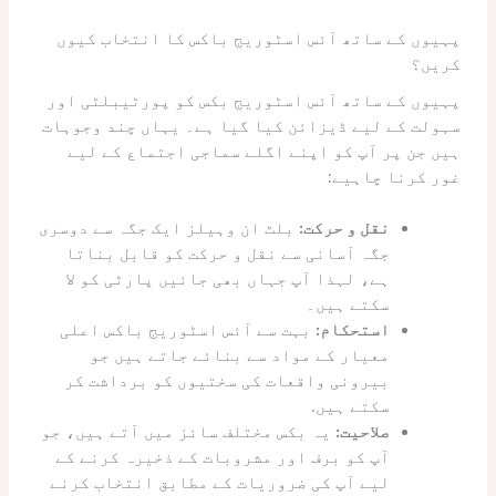
پہیوں کے ساتھ آئس اسٹوریج باکس کا انتخاب کیوں
کریں؟
پہیوں کے ساتھ آئس اسٹوریج بکس کو پورٹیبلٹی اور
سہولت کے لیے ڈیزائن کیا گیا ہے۔ یہاں چند وجوہات
ہیں جن پر آپ کو اپنے اگلے سماجی اجتماع کے لیے
غور کرنا چاہیے:
نقل و حرکت:
بلٹ ان وہیلز ایک جگہ سے دوسری
جگہ آسانی سے نقل و حرکت کو قابل بناتا
ہے، لہذا آپ جہاں بھی جائیں پارٹی کو لا
سکتے ہیں۔
استحکام:
بہت سے آئس اسٹوریج باکس اعلی
معیار کے مواد سے بنائے جاتے ہیں جو
بیرونی واقعات کی سختیوں کو برداشت کر
سکتے ہیں.
صلاحیت:
یہ بکس مختلف سائز میں آتے ہیں، جو
آپ کو برف اور مشروبات کے ذخیرہ کرنے کے
لیے آپ کی ضروریات کے مطابق انتخاب کرنے