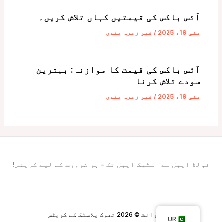
آئس باکس کی قیمتیں کہاں تلاش کریں۔
مئی 19، 2025
/
غیر زمرہ بندی
آئس باکس کی قیمت کا موازنہ: بہترین
سودے تلاش کرنا
مئی 19، 2025
/
غیر زمرہ بندی
فولڈ ایبل سے اسٹیک ایبل تک - ہر ضرورت کے لیے کریٹس!
کاپی رائٹ © 2026 تھوک پلاسٹک کے کریٹس
UR