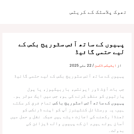
واد
ر
تھوک پلاسٹک کے کریٹس
مین
ائیں۔
مینو
پہیوں کے ساتھ آئس سٹوریج بکس کے
لیے حتمی گائیڈ
از
ایٹیکس ڈکسن
/
22 مئی 2025
پہیوں کے ساتھ آئس سٹوریج بکس کے لیے حتمی گائیڈ
جب بات آؤٹ ڈور ایونٹس، باربیکیوز، یا پول
پارٹیوں کو منظم کرنے کی ہو، جس میں ایک موثر ہو۔
پہیوں کے ساتھ آئس اسٹوریج باکس
تمام فرق کر سکتے
ہیں. یہ ورسٹائل کنٹینرز آپ کو اپنے ڈرنکس کو
ٹھنڈا رکھنے کی اجازت دیتے ہیں جبکہ نقل و حمل میں
آسان ہوتے ہیں، ان کے پہیوں والے ڈیزائن کی
بدولت۔