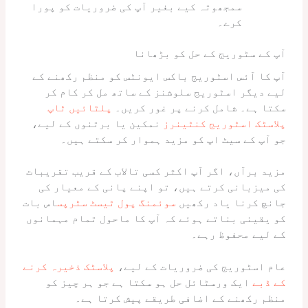
سمجھوتہ کیے بغیر آپ کی ضروریات کو پورا
کرے۔
آپ کے سٹوریج کے حل کو بڑھانا
آپ کا آئس اسٹوریج باکس ایونٹس کو منظم رکھنے کے
لیے دیگر اسٹوریج سلوشنز کے ساتھ مل کر کام کر
سکتا ہے۔ شامل کرنے پر غور کریں۔
پلٹائیں ٹاپ
پلاسٹک اسٹوریج کنٹینرز
نمکین یا برتنوں کے لیے،
جو آپ کے سیٹ اپ کو مزید ہموار کر سکتے ہیں۔
مزید برآں، اگر آپ اکثر کسی تالاب کے قریب تقریبات
کی میزبانی کرتے ہیں، تو اپنے پانی کے معیار کی
جانچ کرنا یاد رکھیں
سوئمنگ پول ٹیسٹ سٹرپس
اس بات
کو یقینی بناتے ہوئے کہ آپ کا ماحول تمام مہمانوں
کے لیے محفوظ رہے۔
عام اسٹوریج کی ضروریات کے لیے،
پلاسٹک ذخیرہ کرنے
کے ڈبے
ایک ورسٹائل حل ہو سکتا ہے جو ہر چیز کو
منظم رکھنے کے اضافی طریقے پیش کرتا ہے۔