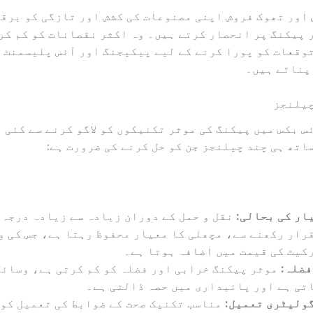
اور تھوک فروش اپنی مصنوعات کی کشش اور تازگی کو برق
 پیکنگ پر انحصار کرتے ہیں۔ وہ اکثر نقصانات کو کم کر
وقعات کو پورا کرنے کے لیے پیکیجنگ اور آئس پلیسمنٹ 
پناتے ہیں۔
چیلنجز
س بکس میں پیکنگ کی موثر تکنیکوں کو لاگو کرنے سے کئی 
اتھ ہی چند چیلنجز جن کو حل کرنے کی ضرورت ہے:
ار کی بحالی:
نقل و حمل کے دوران زیادہ سے زیادہ درجہ 
رار رکھنے سے، مچھلی کا معیار محفوظ رہتا ہے، جس کی و
کیٹ کی قیمت میں اضافہ ہوتا ہے۔
فضلہ:
موثر پیکنگ خرابی اور فضلہ کو کم کرتی ہے، وسائل
تی ہے اور پائیداری میں حصہ ڈالتی ہے۔
ولیٹری تعمیل:
مناسب تکنیک صحت کے ضوابط کی تعمیل کو