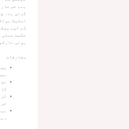
ہے، جو صارف
کرتی ہے۔ چو
اسٹیک ہولڈر
کے لیے پیکن
حکمت عملی ا
ہوئی مارکی
سفارشات
پیک
میں
موج
کار
ٹرا
حرا
بہت
رہن