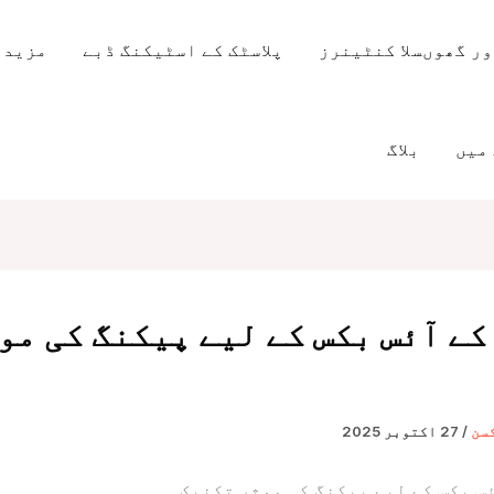
ر گھوںسلا کنٹینرز
پلاسٹک کے اسٹیکنگ ڈبے
مزید 
میں
بلاگ
کے آئس بکس کے لیے پیکنگ کی مو
کسن
/
27 اکتوبر 2025
س بکس کے لیے پیکنگ کی موثر تکنیک