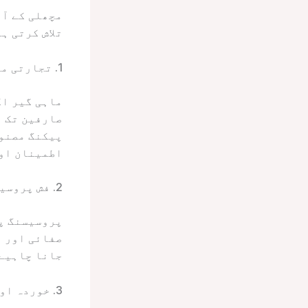
مچھلی کے آئ
تلاش کرتی ہے
1. تجارتی ماہی گیری
ماہی گیر اک
صارفین تک پ
پیکنگ مصنوع
اطمینان اور
2. فش پروسیسنگ پلانٹس
پروسیسنگ پل
صفائی اور ب
جانا چاہیے 
3. خوردہ اور تھوک بازار