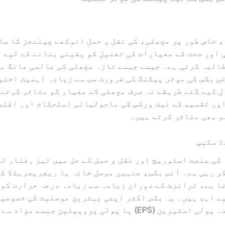
 خاص طور پر مچھلی، کی نقل و حمل انوکھے چیلنجز کا سا
 اور صحت کے معیارات کی تعمیل کو یقینی بنانے کے لیے 
البہ کرتی ہے۔ جیسے جیسے تازہ مچھلی کی عالمی مانگ بڑ
س بکس کی موثر پیکنگ کی ضرورت سب سے زیادہ اہمیت اختی
 کیے گئے طریقے نہ صرف مچھلی کے معیار کو متاثر کرتے 
ور تقسیم کے نیٹ ورکس کی ماحولیاتی استحکام اور اقتص
 بھی متاثر کرتے ہیں۔
ڈ سکیپ
کی صنعت اسٹوریج اور نقل و حمل کے حل میں تیز رفتار ت
ر رہی ہے۔ آئس بکس، جنہیں موصل خانہ یا ریفریجریٹڈ ک
ا ہے، ٹرانزٹ کے دوران زیادہ سے زیادہ درجہ حرارت کو
ے اہم ہیں۔ یہ بکس اکثر اپنی بہترین موصلیت کی خصوصیا
سے توسیع شدہ پولی اسٹیرین (EPS) یا پولی پروپیلین جیسے موا