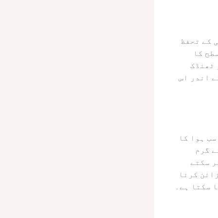
 کے تحفظ
طح کا
 ٹھنڈک
ے اندر اس
سب ہوا کا
ے گرم
ر سکتے
زائن کرنا
ا سکتا ہے۔