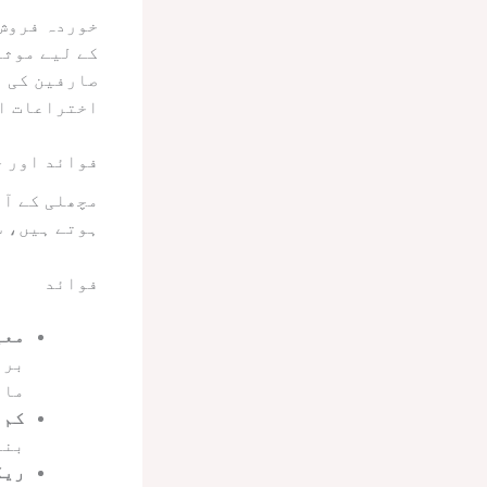
خوردہ فروش 
کے لیے موثر
صارفین کی ت
اختراعات ا
فوائد اور 
مچھلی کے آئ
ہوتے ہیں، س
فوائد
معی
برق
مار
کم 
بنا
ریگ