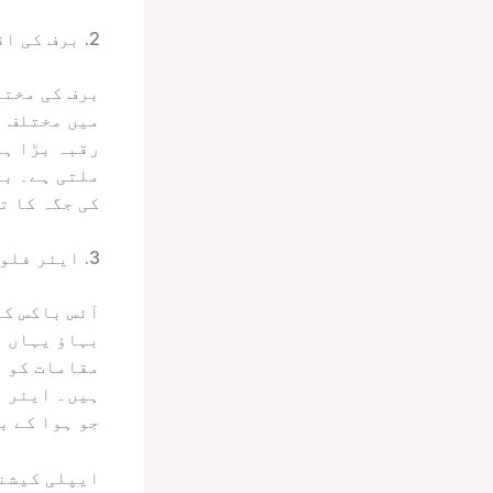
2. برف کی اقسام اور انتظام
برف کی مختل
میں مختلف م
رقبہ بڑا ہو
ملتی ہے۔ بر
کی جگہ کا ت
3. ایئر فلو ڈائنامکس
آئس باکس کے
بہاؤ یہاں ت
مقامات کو ر
ہیں۔ ایئر و
جو ہوا کے ب
ایپلی کیشن