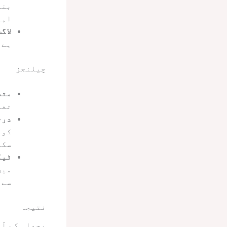
بنا
اہم
لاگ
ہے،
چیلنجز
متض
تغی
درج
کول
سکت
ٹیک
میں
سے 
نتیجہ
مچھلی کے آئ