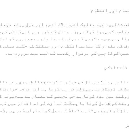
ف شکلیں، جیسے فلیک آئس، بلاک آئس، اور جیل پیک، مچھلی
قاصد کو پورا کرتے ہیں۔ مثال کے طور پر، فلیک آئس کی س
تا ہے، جس سے گرمی کے بہتر تبادلے اور مچھلیوں کو تیز
ف کی مقدار کا مناسب انتظام اور پیکنگ کی حکمت عملی ک
عین کولڈ چین کو برقرار رکھنے کے لیے بہت ضروری ہے۔
 اندر ہوا کے بہاؤ کی حرکیات کو سمجھنا ضروری ہے۔ منا
ک کہ ٹھنڈک میں سہولت فراہم کرتا ہے اور درجہ حرارت ک
وکنے میں مدد کرتا ہے جو مچھلی کے معیار سے سمجھوتہ ک
ینٹ کو شامل کرنا یا پیکنگ لے آؤٹ کو اس انداز میں ڈی
ہاؤ کو فروغ دیتا ہے تحفظ کے عمل کو نمایاں طور پر بڑھ
ز