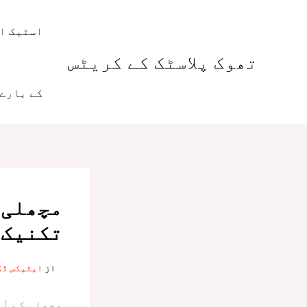
واد
ر
اسٹیک او
ائیں۔
تھوک پلاسٹک کے کریٹس
کے بارے 
مچھلی 
تکنیک
از
ایٹیکس ڈ
مچھلی کے آئ