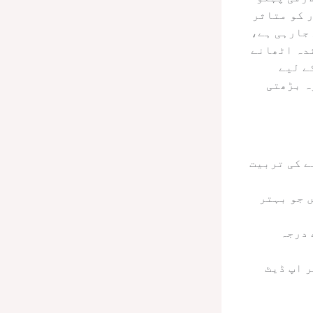
 کو متاثر
جارہی ہے،
دہ اٹھانے
ے لیے
ہ بڑھتی
ے کی تربیت
 جو بہتر
 درجہ
 اپ ڈیٹ