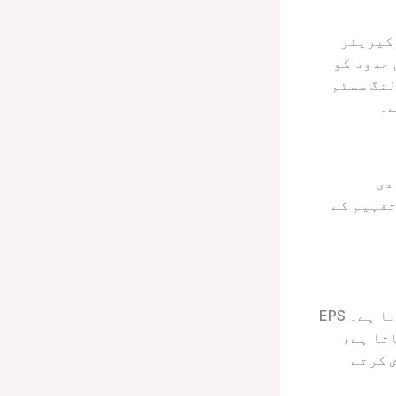
 کیریئر
حدود کو
لنگ سسٹم
ے۔
دی
تفہیم کے
موصلیت کے مواد کا انتخاب آئس باکس کی تھرمل مزاحمت کو متاثر کرتا ہے۔ EPS
اتا ہے،
 کرتے