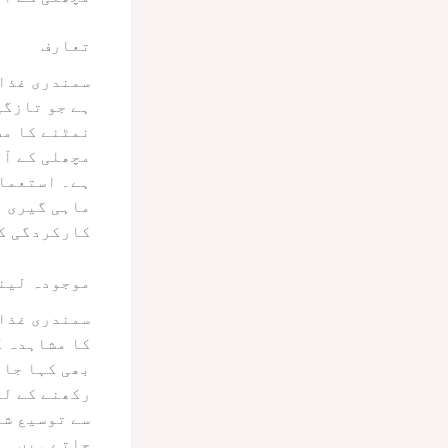
تعارف
سمندری غذا،
ہے جو تازگی
نمٹنے کا مط
مچھلی کے آئ
ہے۔ استعمال
ماہی گیری ا
کارکردگی کو
موجودہ لین
سمندری غذا 
کا مشاہدہ ک
بھی کہا جات
رکھنے کے لی
جاتے ہیں۔