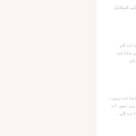
لی کیشنز
 لے کر
ی مناسب
تر
ٹھاتے ہیں۔
وں میں لے
ائے گی۔