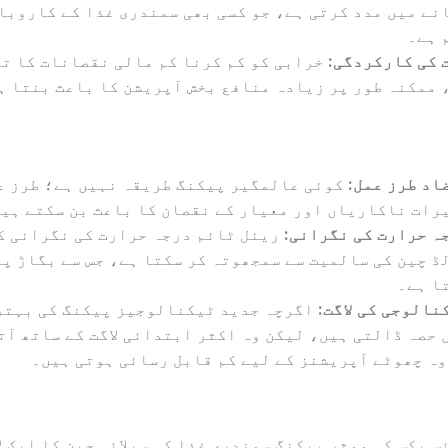
نے میں مدد کرتی ہے، جو کسی بھی سمندری غذا کے کاروبا
 ہے۔
ت کی کارکردگی:
خرابی کو کم کرنا کم مالی نقصانات کا ت
 ممکنہ طور پر زیادہ منافع بخش آپریشن کا باعث بنتا ہ
اد طرز عمل:
کوئی عالمگیر پیکنگ طریقہ نہیں ہے؛ طرز ع
رات ناکاریاں اور معیار کے نقصان کا باعث بن سکتے ہی
ہ حرارت کی نگرانی:
ریئل ٹائم درجہ حرارت کی نگرانی ک
ڈ چین کی سالمیت سے سمجھوتہ کر سکتا ہے، جس سے بگاڑ پی
ا ہے۔
نالوجی کی لاگت:
اگرچہ جدید ٹیکنالوجیز پیکنگ کی بہتر
 حصہ ڈالتی ہیں، لیکن وہ اکثر ابتدائی لاگت کے ساتھ آت
وہ چھوٹے آپریشنز کے لیے کم قابل رسائی ہوتی ہیں۔
س بکس کی موثر پیکنگ سمندری غذا کی سپلائی چین کا ایک ل