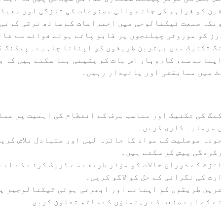
ین کو فراہم کی جانے والی مصنوعات کی تازگی اور معیار
نکہ صنعت ٹیکنالوجی میں اختراعات کے ساتھ ترقی کرتی 
ز کو موروثی چیلنجوں پر قابو پاتے ہوئے فوائد سے فائ
گ تکنیک میں بہترین طریقوں کو اپنانا چاہیے۔ پیکنگ ک
پنانے سے، کاروبار اس بات کو یقینی بنا سکتے ہیں کہ و
ٹ میں مسابقتی اور پائیدار رہیں۔
نگ کی تکنیک اور مناسب برف کے انتظام کی اہمیت پر عمل
 سرمایہ کاری کریں۔
ودہ موصلیت کے مواد کا جائزہ لیں اور متبادل تلاش کریں
کردگی پیش کر سکتے ہیں۔
نزٹ کے دوران حالات کو مؤثر طریقے سے ٹریک کرنے کے لیے
رت کی نگرانی کے حل کو لاگو کریں۔
رین طریقوں کو اپنانے اور ابھرتی ہوئی ٹیکنالوجیز پر
ے کے لیے صنعت کے رہنماؤں کے ساتھ تعاون کریں۔