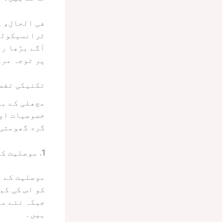
فی الحال، ک
ٹرانسیکولڈ
آگے بڑھا رہ
پر توجہ مرک
تکنیکی تفصی
مچھلی کے بر
خصوصیات اور
گرد گھومتی 
1. موصلیت کا مواد
کو اس کی کم
جبکہ نئے مو
ہیں۔