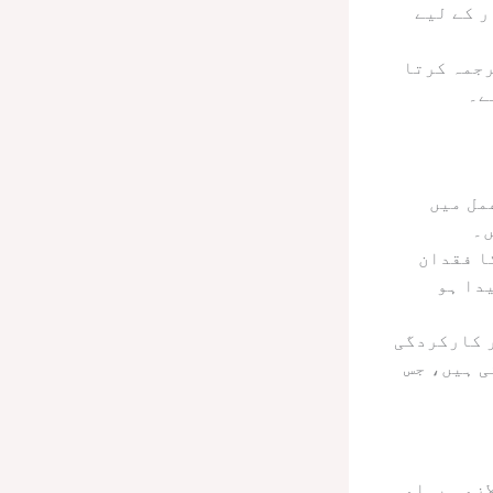
ر کے لیے
رجمہ کرتا
ے۔
مل میں
ں۔
ا فقدان
دا ہو
 کارکردگی
ی ہیں، جس
ازمی پہلو