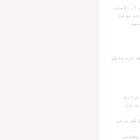
رار رکھنے
تے ہوئے
میں
فائدے حاصل
حرارت
جہ سے
 کو بہتر
 یقینی