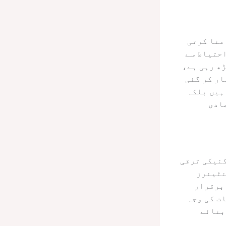
منا کرتی
احتیاط سے
ھ رہی ہے،
ار کر گئی
ہیں بلکہ
ادی
کنیکی ترقی
نٹینرز
 برقرار
ت کی وجہ
د سے بنائے