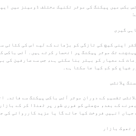
س بکس میں پیکنگ کی موثر تکنیک مختلف ڈومینز میں ایپ
:
ثر اپنی کیچ کی تازگی کو بڑھانے کے لیے اس کی کٹائی سے
ہنچنے تک موثر پیکنگ پر انحصار کرتے ہیں۔ آئس باکس ک
ات کے معیار کو بہتر بنا سکتی ہے، جس سے صارفین کی بہ
 ضیاع کو کم کیا جا سکتا ہے۔
انٹس تقسیم کے دوران موثر آئس باکس پیکنگ سے فائدہ ا
ھرنے کے بعد، مچھلی کو فوری طور پر ٹھنڈا کر کے بازار
جہاں انہیں فروخت کیا جائے گا یا مزید کارروائی کی ج