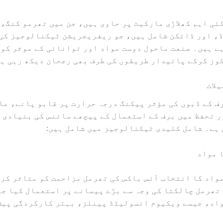
ئی اہم کھلاڑی مارکیٹ پر حاوی ہیں، جن میں تھرمو کنگ،
، اور ڈائکن شامل ہیں، جو ریفریجریشن ٹیکنالوجیز کی 
ے ہیں۔ صنعت ماحول دوست مواد اور توانائی کے موثر کو
وز کرکے پائیدار طریقوں کی طرف بھی رجحان دیکھ رہی ہ
لات
ف کے ڈبوں کی مؤثر پیکنگ درجہ حرارت پر قابو پانے، ما
 تحفظ میں برف کے استعمال کے پیچھے سائنس کی بنیادی 
ہے۔ شامل کلیدی ٹیکنالوجیز میں شامل ہیں:
 تھرمل چالکتا کی وجہ سے بڑے پیمانے پر استعمال کیا ج
اد، جیسے ویکیوم انسولیٹڈ پینلز، بہتر کارکردگی پیش