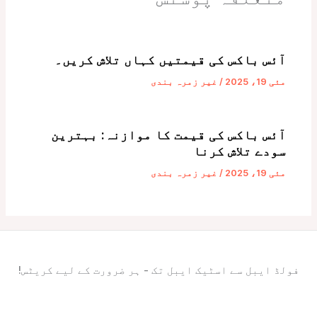
آئس باکس کی قیمتیں کہاں تلاش کریں۔
مئی 19، 2025
/
غیر زمرہ بندی
آئس باکس کی قیمت کا موازنہ: بہترین
سودے تلاش کرنا
مئی 19، 2025
/
غیر زمرہ بندی
فولڈ ایبل سے اسٹیک ایبل تک - ہر ضرورت کے لیے کریٹس!