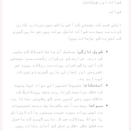
فوائد اور چیلنجز
فوائد
اعلیٰ قسم کے مچھلی کے آئس باکس میں سرمایہ کاری
کرنے سے بہت سے فوائد حاصل ہوتے ہیں جو ماہی گیری
کے تجربے کو بڑھاتے ہیں:
طویل تازگی:
مسلسل آن سائٹ ٹھنڈک کے بغیر
کم درجہ حرارت کو برقرار رکھنے سے، مچھلی
کے آئس باکس خراب ہونے سے روکتے ہیں، جو
تفریحی اور تجارتی ماہی گیری دونوں کے
لیے اہم ہے۔
استحکام:
مضبوط تعمیراتی مواد ٹوٹ پھوٹ
کے خلاف مزاحمت کرتا ہے، سخت ہینڈلنگ کے
حالات میں بھی لمبی عمر کو یقینی بناتا ہے۔
سہولت:
بہت سے آئس بکس صارف دوست خصوصیات
سے لیس ہوتے ہیں، جیسے پہیوں والے ڈیزائن
یا مولڈ ہینڈل، جو کہ ماہی گیری کے ماحول
سے قطع نظر نقل و حمل کو آسان بناتے ہیں۔