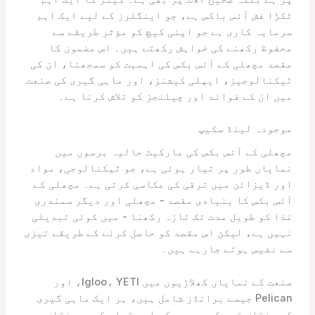
ٹکڑا فش آئس باکس ہے، جو اینگلرز کے لیے ایک اہم
سرمایہ کاری ہے جو اپنی کیچ کو مؤثر طریقے سے
محفوظ رکھنے کی خواہش رکھتے ہیں۔ اس مضمون کا
مقصد مچھلی کے آئس بکس کی اہمیت کو سمجھنا، ان کی
ٹیکنالوجیز، ایپلی کیشنز، اور ماہی گیری کی صنعت
میں ان کے فوائد اور چیلنجز کو تلاش کرنا ہے۔
موجودہ لینڈ سکیپ
مچھلی کے آئس بکس کی مارکیٹ حالیہ برسوں میں
نمایاں طور پر تیار ہوئی ہے، جو ٹیکنالوجی، مواد
اور ڈیزائن میں ترقی کی عکاسی کرتی ہے۔ مچھلی کے
آئس بکس کا بنیادی مقصد - مچھلی اور دیگر سمندری
غذا کو طویل مدت تک تازہ رکھنا - میں کوئی تبدیلی
نہیں ہے، لیکن اس مقصد کو حاصل کرنے کے طریقے تیزی
سے نفیس ہوتے جارہے ہیں۔
صنعت کے نمایاں کھلاڑیوں میں Igloo، YETI، اور
Pelican جیسے برانڈز شامل ہیں، ہر ایک ماہی گیری
کے مختلف قسم کے دوروں کے لیے تیار کردہ مختلف