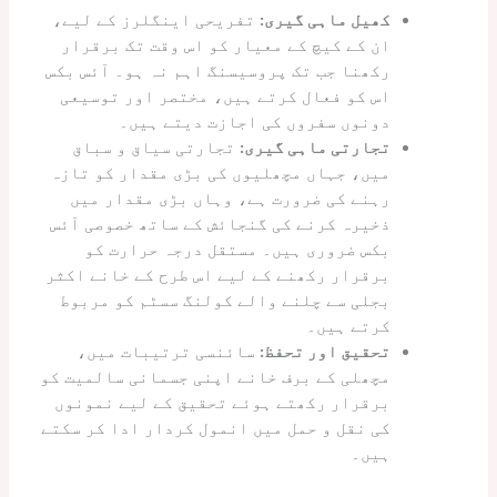
کھیل ماہی گیری:
تفریحی اینگلرز کے لیے،
ان کے کیچ کے معیار کو اس وقت تک برقرار
رکھنا جب تک پروسیسنگ اہم نہ ہو۔ آئس بکس
اس کو فعال کرتے ہیں، مختصر اور توسیعی
دونوں سفروں کی اجازت دیتے ہیں۔
تجارتی ماہی گیری:
تجارتی سیاق و سباق
میں، جہاں مچھلیوں کی بڑی مقدار کو تازہ
رہنے کی ضرورت ہے، وہاں بڑی مقدار میں
ذخیرہ کرنے کی گنجائش کے ساتھ خصوصی آئس
بکس ضروری ہیں۔ مستقل درجہ حرارت کو
برقرار رکھنے کے لیے اس طرح کے خانے اکثر
بجلی سے چلنے والے کولنگ سسٹم کو مربوط
کرتے ہیں۔
تحقیق اور تحفظ:
سائنسی ترتیبات میں،
مچھلی کے برف خانے اپنی جسمانی سالمیت کو
برقرار رکھتے ہوئے تحقیق کے لیے نمونوں
کی نقل و حمل میں انمول کردار ادا کر سکتے
ہیں۔