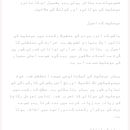
خصوصیات سے متاثر ہوتی ہے، بشمول اس کا سائز،
موصلیت کی موٹائی، اور کولنگ کی صلاحیت۔
موصلیت کے اصول
باکس کے اندر سردی کو محفوظ رکھنے میں موصلیت کی
تاثیر ایک بنیادی تشویش ہے۔ حرارت کی منتقلی کا
اصول یہ بتاتا ہے کہ حرارتی توانائی قدرتی طور پر
گرم سے ٹھنڈے علاقوں میں بہے گی، جس سے اعلیٰ معیار
کی موصلیت سب سے اہم ہے۔
بہتر موصلیت کی ٹیکنالوجی جیسے انجکشن شدہ فوم
مینوفیکچرنگ تکنیک اورنج آئس بکس کی کارکردگی کو
نمایاں طور پر بہتر بنا سکتی ہے۔ سطح کے رقبے میں
موصلیت کی موٹائی کا تجربہ شدہ تناسب تھرمل رکاوٹ
کو زیادہ سے زیادہ کرنے میں مدد کرتا ہے، جس سے
برف کو برقرار رکھنے کے دورانیے میں اضافہ ہوتا
ہے۔
مواد کے انتخاب