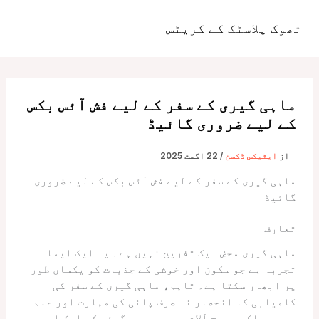
واد
ر
تھوک پلاسٹک کے کریٹس
مین
ائیں۔
مینو
ماہی گیری کے سفر کے لیے فش آئس بکس
کے لیے ضروری گائیڈ
از
ایٹیکس ڈکسن
/
22 اگست 2025
ماہی گیری کے سفر کے لیے فش آئس بکس کے لیے ضروری
گائیڈ
تعارف
ماہی گیری محض ایک تفریح نہیں ہے۔ یہ ایک ایسا
تجربہ ہے جو سکون اور خوشی کے جذبات کو یکساں طور
پر ابھار سکتا ہے۔ تاہم، ماہی گیری کے سفر کی
کامیابی کا انحصار نہ صرف پانی کی مہارت اور علم
پر ہے بلکہ صحیح آلات پر بھی ہے۔ گیئر کا ایک اہم