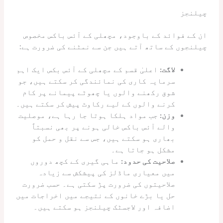
چیلنجز
ان کے فوائد کے باوجود، مچھلی کے آئس باکس مخصوص
چیلنجوں کے ساتھ آتے ہیں جن سے نمٹنے کی ضرورت ہے:
لاگت:
اعلیٰ قسم کے مچھلی کے آئس بکس ایک اہم
سرمایہ کاری کی نمائندگی کر سکتے ہیں، جو
شوق رکھنے والوں یا چھوٹے پیمانے پر کام
کرنے والوں کے لیے رکاوٹ پیش کر سکتے ہیں۔
وزن:
جب مواد ہلکا ہوتا جا رہا ہے، موصلیت
والے آئس باکس خالی ہونے پر بھی نسبتاً
بھاری ہو سکتے ہیں، جس سے نقل و حمل کو
مشکل ہو جاتا ہے۔
صلاحیت کی حدود:
ماہی گیری کے کچھ دوروں
میں معیاری ماڈلز کی پیشکش سے زیادہ
صلاحیتوں کی ضرورت پڑ سکتی ہے۔ حسب ضرورت
حل یا بڑے خانوں کے نتیجے میں اخراجات میں
اضافہ اور لاجسٹک چیلنجز ہو سکتے ہیں۔