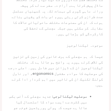
ماڈل پیش کرتا ہے، آرام دہ سفر سے لے کر پیشہ
ورانہ ماہی گیری کی مہمات تک۔ یہ کمپنیاں مسلسل
جدت طرازی کرتی رہتی ہیں، اس بات کو یقینی بناتے
ہوئے کہ ان کی مصنوعات مختلف ماحولیاتی حالات کا
مقابلہ کر سکتی ہیں جبکہ مچھلی کے تحفظ کی
کارکردگی کو بڑھاتی ہیں۔
موجودہ ٹیکنالوجیز
جیسا کہ ہم مچھلی کے برف خانوں کی زمین کی تزئین
کی تلاش کرتے ہیں، یہ واضح ہو جاتا ہے کہ مختلف
ٹیکنالوجیز ان کے ڈیزائن میں شامل ہیں۔ اعلی درجے
کی موصلیت کا مواد، مشغول ergonomics، اور ناول
کولنگ تکنیک ان کی تاثیر میں اہم کردار ادا کرتے
ہیں.
موصلیت ٹیکنالوجی:
جدید مچھلی کے آئس بکس
میں کثرت سے ایسے مواد کا استعمال کیا
جاتا ہے جیسے کہ پولی یوریتھین فوم، جو