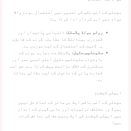
مچھلی کے آئس بکس کی تعمیر میں استعمال ہونے والا
مواد بھی اہم کردار ادا کرتا ہے:
روٹو مولڈ پلاسٹک:
انتہائی پائیدار اور
کھردری ہینڈلنگ کا مقابلہ کرنے کے قابل،
یہ کھیت کے استعمال کے لیے موزوں ہے۔
سٹینلیس سٹیل:
پلاسٹک سے بھاری ہونے کے
باوجود، سٹینلیس سٹیل اعلیٰ لمبی عمر اور
سنکنرن کے خلاف مزاحمت پیش کرتا ہے، جو اسے
کھارے پانی کے ماحول کے لیے مثالی بناتا
ہے۔
ایپلی کیشنز
مچھلی کے آئس باکس ایک ہی سائز کے تمام حل نہیں
ہیں؛ وہ مختلف ترتیبات اور ماہی گیری کے انداز
میں ایپلی کیشنز کی ایک وسیع صف کی نمائش کرتے
ہیں: