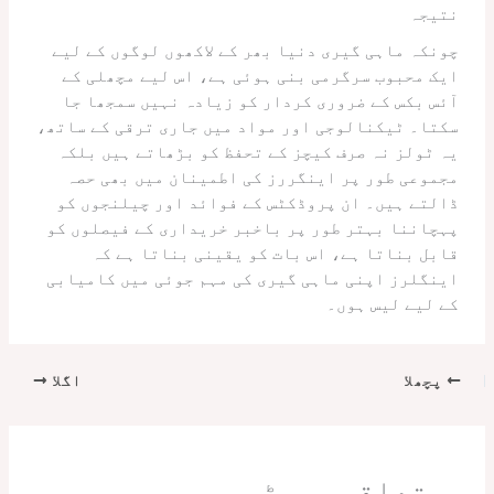
نتیجہ
چونکہ ماہی گیری دنیا بھر کے لاکھوں لوگوں کے لیے
ایک محبوب سرگرمی بنی ہوئی ہے، اس لیے مچھلی کے
آئس بکس کے ضروری کردار کو زیادہ نہیں سمجھا جا
سکتا۔ ٹیکنالوجی اور مواد میں جاری ترقی کے ساتھ،
یہ ٹولز نہ صرف کیچز کے تحفظ کو بڑھاتے ہیں بلکہ
مجموعی طور پر اینگررز کی اطمینان میں بھی حصہ
ڈالتے ہیں۔ ان پروڈکٹس کے فوائد اور چیلنجوں کو
پہچاننا بہتر طور پر باخبر خریداری کے فیصلوں کو
قابل بناتا ہے، اس بات کو یقینی بناتا ہے کہ
اینگلرز اپنی ماہی گیری کی مہم جوئی میں کامیابی
کے لیے لیس ہوں۔
پچھلا
اگلا
متعلقہ پوسٹس