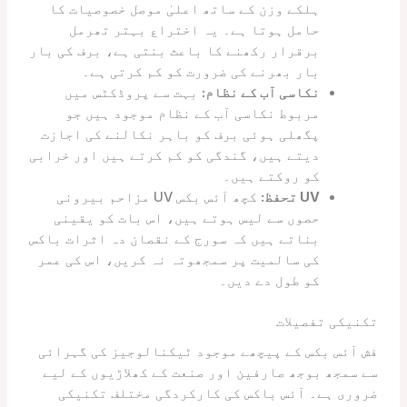
ہلکے وزن کے ساتھ اعلیٰ موصل خصوصیات کا
حامل ہوتا ہے۔ یہ اختراع بہتر تھرمل
برقرار رکھنے کا باعث بنتی ہے، برف کی بار
بار بھرنے کی ضرورت کو کم کرتی ہے۔
نکاسی آب کے نظام:
بہت سے پروڈکٹس میں
مربوط نکاسی آب کے نظام موجود ہیں جو
پگھلی ہوئی برف کو باہر نکالنے کی اجازت
دیتے ہیں، گندگی کو کم کرتے ہیں اور خرابی
کو روکتے ہیں۔
UV تحفظ:
کچھ آئس بکس UV مزاحم بیرونی
حصوں سے لیس ہوتے ہیں، اس بات کو یقینی
بناتے ہیں کہ سورج کے نقصان دہ اثرات باکس
کی سالمیت پر سمجھوتہ نہ کریں، اس کی عمر
کو طول دے دیں۔
تکنیکی تفصیلات
فش آئس بکس کے پیچھے موجود ٹیکنالوجیز کی گہرائی
سے سمجھ بوجھ صارفین اور صنعت کے کھلاڑیوں کے لیے
ضروری ہے۔ آئس باکس کی کارکردگی مختلف تکنیکی