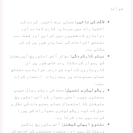
فوائد
لاگت کی تاثیر:
سستی برف ذخیرہ کرنے کے
اختیارات میں سرمایہ کاری کھانے اور
دواسازی کے شعبوں میں خرابی اور فضلہ سے
متعلق اخراجات کو نمایاں طور پر کم کر
سکتی ہے۔
بہتر کارکردگی:
مؤثر آئس اسٹوریج آپریشنز
کو ہموار کر سکتا ہے، خاص طور پر ان
کاروباروں کے لیے جو درجہ حرارت سے متعلق
حساس مصنوعات پر بہت زیادہ انحصار کرتے
ہیں۔
ریگولیٹری تعمیل:
صحت کی دیکھ بھال جیسی
صنعتوں میں، اعلیٰ معیار کے آئس اسٹوریج
سلوشنز کا استعمال حساس مصنوعات کی نقل و
حمل کے لیے ریگولیٹری معیارات کو پورا
کرنے میں مدد کرتا ہے۔
متنوع ایپلی کیشنز:
آئس سٹوریج باکسز
ورسٹائل ہیں اور متعدد صنعتوں کی خدمت کر