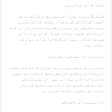
کیٹرنگ اور فوڈ سروس
کیٹرنگ سروسز میں، آئس سٹوریج باکس کھانے کی
اشیاء کی تازگی کو برقرار رکھنے کے لیے ضروری
ہیں، خاص طور پر بیرونی تقریبات کے دوران۔ یہ ڈبے
اس بات کو یقینی بناتے ہیں کہ خراب ہونے والی
چیزیں ٹھنڈی رہیں، اس طرح خرابی اور ضیاع کو
روکتے ہیں۔
دواسازی اور صحت کی دیکھ بھال
دواسازی کی صنعت میں، درجہ حرارت کے لحاظ سے حساس
ادویات اور ویکسین کی نقل و حمل کے لیے برف ذخیرہ
کرنے والے خانے بہت اہم ہیں۔ ان مصنوعات کی
افادیت کو یقینی بنانے کے لیے مسلسل کم درجہ
حرارت کو برقرار رکھنا ضروری ہے۔
ٹرانسپورٹ اور لاجسٹکس