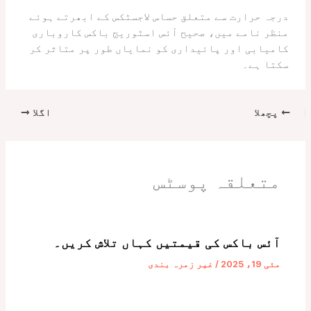
درجہ حرارت سے متعلق حساس لاجسٹکس کے ابھرتے ہوئے
منظر نامے میں، صحیح آئس اسٹوریج باکس کاروباری
کامیابی اور پائیداری کو نمایاں طور پر متاثر کر
سکتا ہے۔
پچھلا
اگلا
متعلقہ پوسٹس
آئس باکس کی قیمتیں کہاں تلاش کریں۔
مئی 19، 2025
/
غیر زمرہ بندی