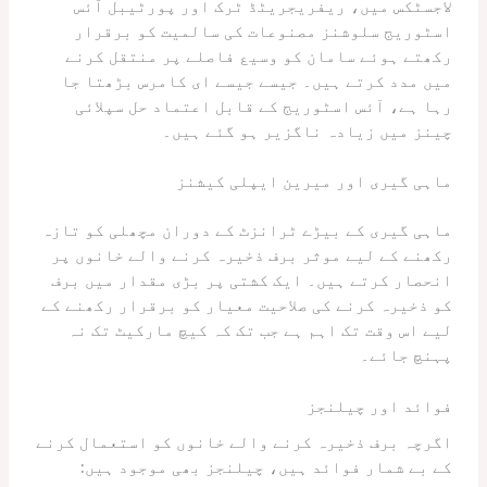
لاجسٹکس میں، ریفریجریٹڈ ٹرک اور پورٹیبل آئس
اسٹوریج سلوشنز مصنوعات کی سالمیت کو برقرار
رکھتے ہوئے سامان کو وسیع فاصلے پر منتقل کرنے
میں مدد کرتے ہیں۔ جیسے جیسے ای کامرس بڑھتا جا
رہا ہے، آئس اسٹوریج کے قابل اعتماد حل سپلائی
چینز میں زیادہ ناگزیر ہو گئے ہیں۔
ماہی گیری اور میرین ایپلی کیشنز
ماہی گیری کے بیڑے ٹرانزٹ کے دوران مچھلی کو تازہ
رکھنے کے لیے موثر برف ذخیرہ کرنے والے خانوں پر
انحصار کرتے ہیں۔ ایک کشتی پر بڑی مقدار میں برف
کو ذخیرہ کرنے کی صلاحیت معیار کو برقرار رکھنے کے
لیے اس وقت تک اہم ہے جب تک کہ کیچ مارکیٹ تک نہ
پہنچ جائے۔
فوائد اور چیلنجز
اگرچہ برف ذخیرہ کرنے والے خانوں کو استعمال کرنے
کے بے شمار فوائد ہیں، چیلنجز بھی موجود ہیں: