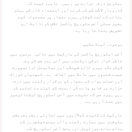
بہترین درجہ حرارت پر رہیں۔ تاہم، جیسا کہ
کاروبار لاگت کو کم کرنے اور استعداد کار کو بہتر
بنانے کے لیے کوشاں ہیں، معیار پر سمجھوتہ کیے
بغیر سستی آئس سٹوریج باکسز تلاش کرنا ایک اہم
تشویش بنتا جا رہا ہے۔
موجودہ لینڈ سکیپ
آئس اسٹوریج باکسز کی مارکیٹ میں حالیہ برسوں میں
خاطر خواہ ترقی دیکھنے میں آئی ہے، جس کی وجہ
کیٹرنگ، میری ٹائم شپنگ، اور میڈیسنل ٹرانسپورٹ
جیسے شعبوں میں مانگ میں اضافہ ہے۔ کمپنیاں خوراک
اور حساس مواد کے معیار کو برقرار رکھنے میں درجہ
حرارت پر قابو پانے کی اہمیت کو تیزی سے تسلیم کر
رہی ہیں، جس کے نتیجے میں آئس اسٹوریج ٹیکنالوجیز
میں جدت آ رہی ہے۔
مارکیٹ کے کلیدی کھلاڑیوں میں تجارتی ریفریجریشن
سلوشنز میں مہارت رکھنے والے مینوفیکچررز کے
ساتھ ساتھ پورٹیبل اور سخت آئس اسٹوریج کے