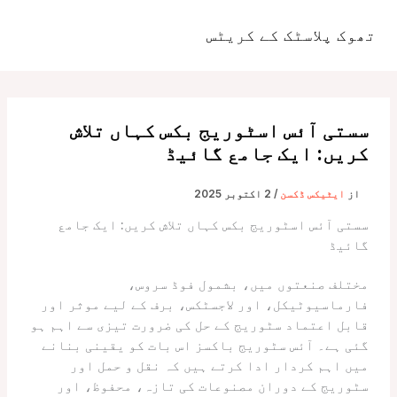
واد
ر
تھوک پلاسٹک کے کریٹس
مین
ائیں۔
مینو
سستی آئس اسٹوریج بکس کہاں تلاش
کریں: ایک جامع گائیڈ
از
ایٹیکس ڈکسن
/
2 اکتوبر 2025
سستی آئس اسٹوریج بکس کہاں تلاش کریں: ایک جامع
گائیڈ
مختلف صنعتوں میں، بشمول فوڈ سروس،
فارماسیوٹیکل، اور لاجسٹکس، برف کے لیے موثر اور
قابل اعتماد سٹوریج کے حل کی ضرورت تیزی سے اہم ہو
گئی ہے۔ آئس سٹوریج باکسز اس بات کو یقینی بنانے
میں اہم کردار ادا کرتے ہیں کہ نقل و حمل اور
سٹوریج کے دوران مصنوعات کی تازہ، محفوظ، اور