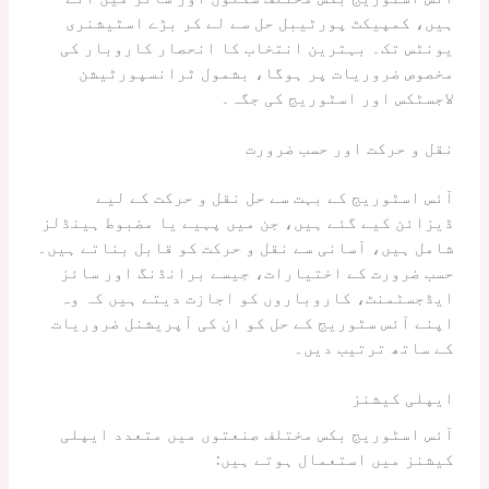
ہیں، کمپیکٹ پورٹیبل حل سے لے کر بڑے اسٹیشنری
یونٹس تک۔ بہترین انتخاب کا انحصار کاروبار کی
مخصوص ضروریات پر ہوگا، بشمول ٹرانسپورٹیشن
لاجسٹکس اور اسٹوریج کی جگہ۔
نقل و حرکت اور حسب ضرورت
آئس اسٹوریج کے بہت سے حل نقل و حرکت کے لیے
ڈیزائن کیے گئے ہیں، جن میں پہیے یا مضبوط ہینڈلز
شامل ہیں، آسانی سے نقل و حرکت کو قابل بناتے ہیں۔
حسب ضرورت کے اختیارات، جیسے برانڈنگ اور سائز
ایڈجسٹمنٹ، کاروباروں کو اجازت دیتے ہیں کہ وہ
اپنے آئس سٹوریج کے حل کو ان کی آپریشنل ضروریات
کے ساتھ ترتیب دیں۔
ایپلی کیشنز
آئس اسٹوریج بکس مختلف صنعتوں میں متعدد ایپلی
کیشنز میں استعمال ہوتے ہیں: