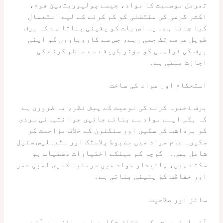
تھرمل موصلیت کا مواد، جیسے پولیوریتھین فوم،
اکثر گرمی کی منتقلی کو کم کرنے کے لیے استعمال
کیا جاتا ہے۔ یہ اس بات کو یقینی بناتا ہے کہ برف
طویل عرصے تک جمی رہے، جس سے کاروباروں کو اپنی
برف کی فراہمی کو مؤثر طریقے سے منظم کرنے کی
اجازت ملتی ہے۔
استحکام اور مواد کی ساخت
برف ذخیرہ کرنے کی نوعیت کے پیش نظر، یہ ضروری ہے
کہ بکس ایسے مواد سے بنائے جائیں جو انتہائی سردی
کو برداشت کر سکیں اور سنکنرن کے خلاف مزاحمت کر
سکیں۔ عام مواد میں مضبوط پلاسٹک اور سٹینلیس سٹیل
شامل ہیں۔ اگرچہ کم مہنگے اختیارات دستیاب ہو
سکتے ہیں، پائیدار مواد میں سرمایہ کاری لمبی عمر
اور حفاظت کو یقینی بناتی ہے۔
سائز اور صلاحیت
آئس اسٹوریج بکس مختلف شکلوں اور سائز میں آتے