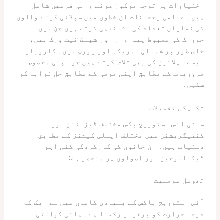
اختیارات پر توجہ مرکوز کرنے والی فرمیں شامل
ہیں۔ عالمی رجحانات ان خطوں میں سپلائی کرنے والوں
کی نمایاں تعداد کی نشاندہی کرتے ہیں جن میں
خوراک کی مضبوط پیداوار اور شپنگ نیٹ ورک ہیں،
خاص طور پر شمالی امریکہ اور یورپ میں۔ کاروبار
ایسے سپلائرز کی بھی تلاش کرتے ہیں جو اپنی مخصوص
ضروریات کے مطابق اپنی مرضی کے مطابق حل فراہم کر
سکیں۔
تکنیکی تفصیلات
سستی آئس اسٹوریج بکس مختلف ڈیزائنز اور
کنفیگریشنز میں مختلف ایپلی کیشنز کے مطابق
دستیاب ہیں۔ ان خانوں کی کارکردگی کئی اہم
ٹیکنالوجیز اور اصولوں پر منحصر ہے:
تھرمل موصلیت
آئس اسٹوریج باکس کے بنیادی کاموں میں سے ایک کم
درجہ حرارت کو برقرار رکھنا ہے۔ ہائی کوالٹی