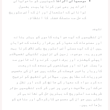
موسمیاتی اثرات:
کمپنیوں کو ماحولیاتی
اثرات پر بھی غور کرنا چاہیے، بشمول
توانائی کے استعمال اور ان کے آئس سٹوریج
کے حل سے منسلک فضلہ کا انتظام۔
نتیجہ
ان تنظیموں کے لیے جو اپنے کاموں کو بہتر بنانے
اور مصنوعات کے معیار کو برقرار رکھنے کے خواہاں
ہیں ان کے لیے سستی آئس اسٹوریج بکس تلاش کرنا بہت
ضروری ہے۔ موجودہ زمین کی تزئین، تکنیکی تفصیلات،
ایپلی کیشنز، اور برف ذخیرہ کرنے والے خانوں سے
وابستہ فوائد اور چیلنجوں کی سمجھ کے ذریعے،
کاروبار باخبر فیصلے کر سکتے ہیں جو ان کی مخصوص
ضروریات کے مطابق ہوں۔ سپلائر کی تحقیق کو ترجیح
دے کر، مواد کے معیار کی جانچ کر کے، اور نقل و
حرکت اور صلاحیت دونوں پر غور کر کے، تنظیمیں مؤثر
طریقے سے اسٹوریج کے بہترین حل کی نشاندہی کر
سکتی ہیں جو ان کی مجموعی کارکردگی اور منافع کو
بڑھاتے ہیں۔