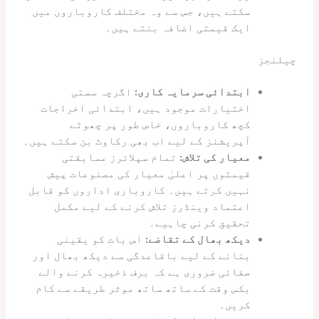
سکتے ہیں، جس سے وہ مختلف کاروباروں میں
ایک قیمتی اضافہ بنتے ہیں۔
چیلنجز
ابتدائی سرمایہ کاری:
اگرچہ سستی
اختیارات موجود ہیں، ابتدائی اخراجات
کچھ کاروباروں، خاص طور پر چھوٹے
آپریشنز کے لیے اب بھی رکاوٹ بن سکتے ہیں۔
معیار کی تلاش:
تمام سپلائرز مسابقتی
قیمتوں پر اعلیٰ معیار کی مصنوعات پیش
نہیں کرتے ہیں۔ کاروباری اداروں کو قابل
اعتماد وینڈرز تلاش کرنے کے لیے مکمل
تحقیق کرنی چاہیے۔
دیکھ بھال کے تقاضے:
اس بات کو یقینی
بنانے کے لیے باقاعدگی سے دیکھ بھال اور
صفائی ضروری ہے کہ برف ذخیرہ کرنے والے
بکس وقت کے ساتھ ساتھ موثر طریقے سے کام
کریں۔