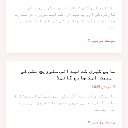
صنعت
آؤٹ ڈور ایونٹس کے لیے آئس اسٹوریج باکس:
کے
کارکردگی اور پائیداری کے لیے ضروری حل تعارف
پیشہ
جیسے جیسے آؤٹ ڈور ایونٹس کی مقبولیت بڑھ رہی
ور
ہے،
افراد
کے
آؤٹ
پوسٹ پڑھیں »
لیے
ڈور
ضروری
ایونٹس
بصیرت
کے
لیے
ماہی گیری کے لیے آئس سٹوریج بکس کی
آئس
اہمیت: ایک جامع گائیڈ
اسٹوریج
باکس:
13 جولائی 2025
کارکردگی
ماہی گیری کے لیے آئس سٹوریج بکس کی اہمیت: ایک
اور
جامع گائیڈ ماہی گیری محض ایک تفریح نہیں ہے۔
پائیداری
یہ ایک ہے
کے
لیے
ماہی
پوسٹ پڑھیں »
ضروری