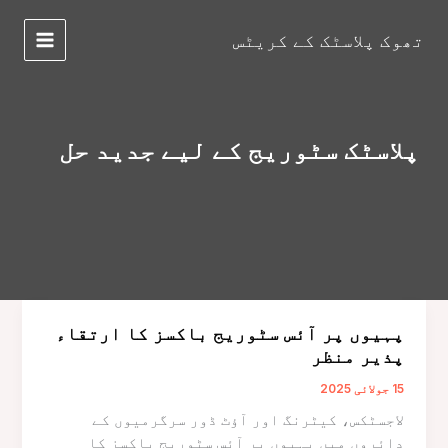
واد
ر
تھوک پلاسٹک کے کریٹس
مین
ائیں۔
مینو
پلاسٹک سٹوریج کے لیے جدید حل
پہیوں پر آئس سٹوریج باکسز کا ارتقاء
پذیر منظر
15 جولائی 2025
لاجسٹکس، کیٹرنگ اور آؤٹ ڈور سرگرمیوں کے
دائروں میں پہیوں پر آئس سٹوریج باکسز کا