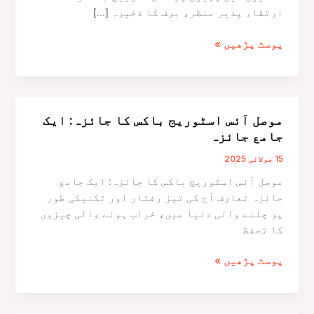
ارتقاء پذیر منظر، برف کا ذخیرہ […]
پہیوں
پوسٹ پڑھیں »
پر
آئس
سٹوریج
باکسز
موصل آئس اسٹوریج باکس کا جائزہ: ایک
کا
جامع جائزہ
ارتقاء
پذیر
15 جولائی 2025
منظر
موصل آئس اسٹوریج باکس کا جائزہ: ایک جامع
جائزہ تعارف آج کی تیز رفتار اور تکنیکی طور
پر چلنے والی دنیا میں، خراب ہونے والی چیزوں
کا تحفظ
موصل
پوسٹ پڑھیں »
آئس
اسٹوریج
باکس