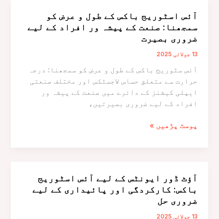
کا
آئس اسٹوریج باکس کے طول و عرض کو
جائزہ:
سمجھنا: صنعت کے پیشہ ور افراد کے لیے
ایک
ضروری بصیرت
جامع
جائزہ
13 جولائی 2025
آئس سٹوریج باکس کے طول و عرض کو سمجھنا: درجہ
حرارت سے متعلق حساس لاجسٹکس اور مختلف صنعتی
ایپلی کیشنز کے دائرے میں صنعت کے پیشہ ور
افراد کے لیے ضروری بصیرتیں،
آئس
پوسٹ پڑھیں »
اسٹوریج
باکس
کے
طول
آؤٹ ڈور ایونٹس کے لیے آئس اسٹوریج
و
باکس: کارکردگی اور پائیداری کے لیے
عرض
ضروری حل
کو
سمجھنا:
13 جولائی 2025