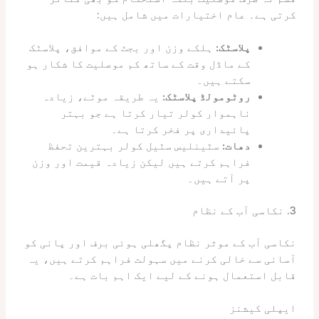
کرتی ہے۔ عام اختیارات میں شامل ہیں:
پلاسٹک:
ہلکے وزن اور بجٹ کے موافق، پلاسٹک
کے ماڈل وقت کے ساتھ کم موصلیت کا شکار ہو
سکتے ہیں۔
روٹومولڈ پلاسٹک:
یہ طریقہ موٹے، زیادہ
ناہموار کولر تیار کرتا ہے جو بہتر
پائیداری پر فخر کرتا ہے۔
دھات:
سٹینلیس سٹیل کولر بہترین تحفظ
فراہم کرتے ہیں لیکن زیادہ قیمت اور وزن
پر آتے ہیں۔
3. نکاسی آب کے نظام
نکاسی آب کے موثر نظام پگھلی ہوئی برف اور پانی کو
آسانی سے خالی کرنے میں سہولت فراہم کرتے ہیں، یہ
قابل استعمال ہونے کے لیے ایک اہم بات ہے۔
ایپلی کیشنز