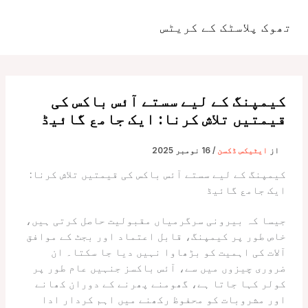
واد
ر
تھوک پلاسٹک کے کریٹس
مین
ائیں۔
مینو
کیمپنگ کے لیے سستے آئس باکس کی
قیمتیں تلاش کرنا: ایک جامع گائیڈ
از
ایٹیکس ڈکسن
/
16 نومبر 2025
کیمپنگ کے لیے سستے آئس باکس کی قیمتیں تلاش کرنا:
ایک جامع گائیڈ
جیسا کہ بیرونی سرگرمیاں مقبولیت حاصل کرتی ہیں،
خاص طور پر کیمپنگ، قابل اعتماد اور بجٹ کے موافق
آلات کی اہمیت کو بڑھاوا نہیں دیا جا سکتا۔ ان
ضروری چیزوں میں سے، آئس باکسز جنہیں عام طور پر
کولر کہا جاتا ہے، گھومنے پھرنے کے دوران کھانے
اور مشروبات کو محفوظ رکھنے میں اہم کردار ادا