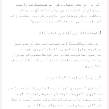
اگرچہ آئس بکس بنیادی طور پر کیمپنگ سے وابستہ
ہیں، ان کی استعداد روایتی استعمال سے ہٹ کر
مختلف ایپلی کیشنز کی اجازت دیتی ہے۔ استعمال کے
کچھ ابھرتے ہوئے معاملات میں شامل ہیں:
1. ٹیلگیٹنگ اور آؤٹ ڈور اجتماعات
آئس بکس ٹیلگیٹنگ ایونٹس کے لیے مثالی پورٹیبل
ریفریجریٹرز کے طور پر کام کرتے ہیں، جس سے
صارفین آسانی سے نقل و حمل کی صلاحیتوں کو برقرار
رکھتے ہوئے مشروبات کو ٹھنڈا اور کھانا تازہ رکھ
سکتے ہیں۔
2. ماہی گیری اور شکار کے دورے
آؤٹ ڈور کے شوقین افراد برف کے ڈبوں کا استعمال دن
کے کیچ یا کھیل کے گوشت کو محفوظ رکھنے کے لیے
کرتے ہیں، خراب ہونے کے خطرے کے بغیر اپنی آؤٹنگ
کی کامیابی کو زیادہ سے زیادہ بناتے ہیں۔