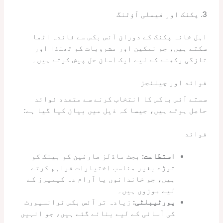
3. پکنک اور فیملی آؤٹنگ
اہل خانہ پکنک کے دوران آئس بکس سے فائدہ اٹھا
سکتے ہیں، جو نمکین اور مشروبات کو ٹھنڈا اور
تازگی رکھنے کے لیے ایک آسان حل پیش کرتے ہیں۔
فوائد اور چیلنجز
سستے آئس باکس کا انتخاب کرنے سے متعدد فوائد
حاصل ہوتے ہیں، جیسا کہ ذیل میں بیان کیا گیا ہے:
فوائد
استطاعت:
بجٹ ماڈلز صارفین کو بینک کو
توڑے بغیر مناسب اختیارات فراہم کرتے
ہیں، جو خاندانوں یا آرام دہ کیمپرز کے
لیے موزوں ہیں۔
پورٹیبلٹی:
زیادہ تر آئس بکس ٹرانسپورٹ
کی آسانی کے لیے بنائے گئے ہیں، جو انہیں