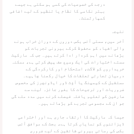
درجے کی خصوصیات کی کمی ہو سکتی ہے جیسے
بہتر نکاسی کا نظام یا تنظیم کے لیے اضافی
کمپارٹمنٹ۔
نتیجہ
آخر میں، سستی آئس بکس دوروں کے دوران خراب ہونے
والی اشیاء کو محفوظ کرکے بیرونی تجربات کو
بڑھانے میں اہم کردار ادا کرتے ہیں۔ جب کہ مارکیٹ
سستے اختیارات کی ایک وسیع صف پیش کرتی ہے، ممکنہ
خریداروں کو لاگت، استحکام اور کارکردگی کے
درمیان تجارتی تعلقات کا خیال رکھنا چاہیے۔
مستقبل کے کیمپنگ یا آؤٹ ڈور ایڈونچرز کی مخصوص
ضروریات اور ترجیحات کا بغور جائزہ لینے سے
صارفین کو تعلیم یافتہ فیصلے کرنے میں مدد ملے گی
جو ان کے مجموعی تجربے کو بڑھاتے ہیں۔
جیسا کہ مارکیٹ کا ارتقاء جاری ہے اور اختراعی
ڈیزائنوں کو نمایاں کرتا ہے، بجٹ کے موافق آئس
بکس کی رسائی بیرونی شائقین کے لیے ضروری