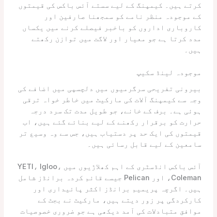
کرتے ہیں۔ کیمپنگ کے لیے سستے آئس باکس کی قیمتوں
کے موجودہ منظر نامے کو سمجھنا صارفین اور
کاروباری اداروں کو باخبر فیصلے کرنے میں یکساں
مدد کرتا ہے جو معیار اور لاگت میں توازن رکھتے
ہیں۔
موجودہ لینڈ سکیپ
بیرونی تفریحی سرگرمیوں میں دلچسپی میں اضافے کی
وجہ سے کیمپنگ آلات کی مارکیٹ میں خاطر خواہ ترقی
ہوئی ہے۔ برف کے خانے، جو طویل مدت تک سرد درجہ
حرارت کو برقرار رکھنے کے لیے بنائے گئے ہیں، اب
قیمتوں کی ایک حد پر دستیاب ہیں، جس سے وہ وسیع تر
سامعین کے لیے قابل رسائی ہیں۔
آئس باکس انڈسٹری کے اہم کھلاڑیوں میں YETI، Igloo،
Coleman، اور Pelican جیسے قائم کردہ برانڈز شامل
ہیں۔ اگرچہ پریمیم برانڈز اکثر پائیداری اور
کارکردگی پر زور دیتے ہیں، مارکیٹ نے بجٹ کے
موافق متبادلات کی آمد دیکھی ہے جو ضروری خصوصیات