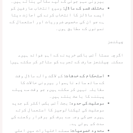
بیرونی مہم جوئی کے لیے مثالی بناتے ہیں۔
مختلف قسم کے ماڈل:
وسیع انتخاب صارفین کو
ایسے ماڈلز کا انتخاب کرنے کی اجازت دیتا
ہے جو ان کی مخصوص ضروریات اور استعمال کے
نمونوں کے مطابق ہوں۔
چیلنجز
اگرچہ سستا آئس باکس خریدنے کے اہم فوائد ہیں،
ممکنہ چیلنجز صارف کے تجربے کو متاثر کر سکتے ہیں:
استحکام کے خدشات:
کم لاگت والے ماڈل وقت
کے ساتھ ساتھ ناہموار بیرونی حالات کا
مقابلہ نہیں کر سکتے ہیں، جو وقت سے پہلے
پہننے کا باعث بنتے ہیں۔
موصلیت کی حدود:
بجٹ آئس بکس اکثر کم جدید
موصلیت کی ٹیکنالوجیز کا استعمال کرتے
ہیں، جس کی وجہ سے برف کو برقرار رکھنے کی
مدت کم ہوتی ہے۔
محدود خصوصیات:
سستے اختیارات میں اعلی