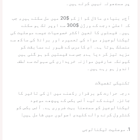
پر سمجھوتہ نہیں کرتے ہیں۔
آج، بنیادی ماڈل کم از کم $20 میں مل سکتے ہیں، جب
کہ اعلیٰ درجے کے ورژن $300 سے اوپر تک ہو سکتے
ہیں۔ قیمتوں کا تعین اکثر خصوصیات جیسے موصلیت کی
ٹیکنالوجیز، مواد کی تعمیر، اور برانڈ کی ساکھ سے
منسلک ہوتا ہے۔ ای کامرس کے ظہور نے مسابقت کو
مزید تیز کر دیا ہے، جس سے قیمتیں کم ہو گئی ہیں
کیونکہ صارفین موازنہ خریداری کی سہولت سے لطف
اندوز ہو رہے ہیں۔
تکنیکی تفصیلات
درجہ حرارت کو برقرار رکھنے میں ان کی تاثیر کا
جائزہ لینے کے لیے آئس بکس کے پیچھے موجود
ٹیکنالوجیز کو سمجھنا بہت ضروری ہے۔ آئس بکس کو
کنٹرول کرنے والے کلیدی اصولوں میں شامل ہیں:
1. موصلیت ٹیکنالوجی