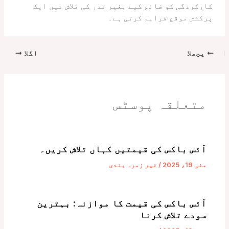
کارکردگی کو ضائع کیے بغیر قدر کی تلاش میں ایک
پرکشش موقع فراہم کرتی ہے۔
پچھلا
اگلا
متعلقہ پوسٹس
آئس باکس کی قیمتیں کہاں تلاش کریں۔
مئی 19، 2025
/
غیر زمرہ بندی
آئس باکس کی قیمت کا موازنہ: بہترین
سودے تلاش کرنا