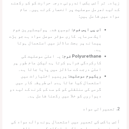
زیادہ تر آئس بکس اندرونی درجہ حرارت کو کم رکھنے
کے لیے تھرمل موصلیت پر انحصار کرتے ہیں۔ عام
مواد میں شامل ہیں:
ای پی ایس فوم:
توسیع شدہ پولیسٹیرین فوم
ایک سرمایہ کاری مؤثر موصل مواد ہے جو بڑے
پیمانے پر بجٹ ماڈلز میں استعمال ہوتا
ہے۔
Polyurethane فوم:
یہ اعلیٰ موصلیت کی
کارکردگی فراہم کرتا ہے لیکن عام طور پر
اعلیٰ درجے کے ماڈلز میں پایا جاتا ہے۔
ویکیوم موصلیت:
پریمیم اختیارات میں
استعمال کیا جاتا ہے، اس طریقہ کار میں
گرمی کی منتقلی کو کم سے کم کرنے کے لیے دو
دیواروں کو خلا میں رکھنا شامل ہے۔
2. تعمیراتی مواد
آئس باکس کی تعمیر میں استعمال ہونے والے مواد کی
قسم نہ صرف موصلیت بلکہ استحکام کو بھی متاثر