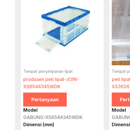
Tempat penyimpanan lipat
Tempat p
produsen peti lipat-JOIN-
peti lip
XS6544345WDK
XS3626
Pertanyaan
Per
Model
Model
GABUNG-XS6544345WDK
GABUN
Dimensi (mm)
Dimensi