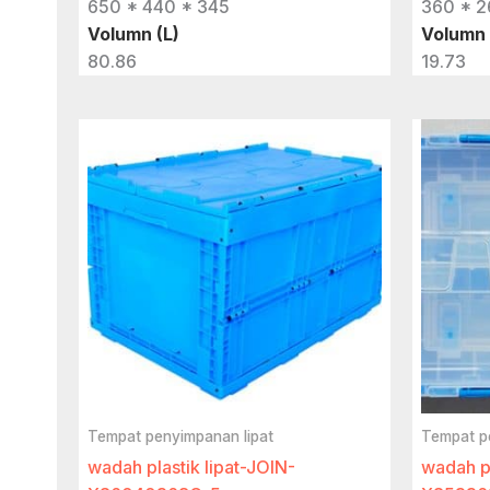
650 * 440 * 345
360 * 2
Volumn (L)
Volumn 
80.86
19.73
Tempat penyimpanan lipat
Tempat p
wadah plastik lipat-JOIN-
wadah pa