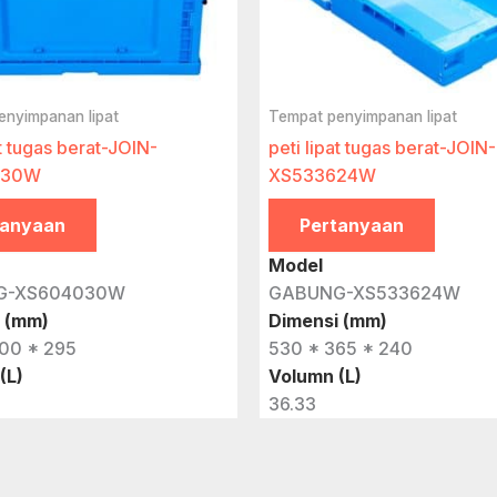
enyimpanan lipat
Tempat penyimpanan lipat
at tugas berat-JOIN-
peti lipat tugas berat-JOIN-
030W
XS533624W
tanyaan
Pertanyaan
Model
G-XS604030W
GABUNG-XS533624W
 (mm)
Dimensi (mm)
00 * 295
530 * 365 * 240
(L)
Volumn (L)
36.33