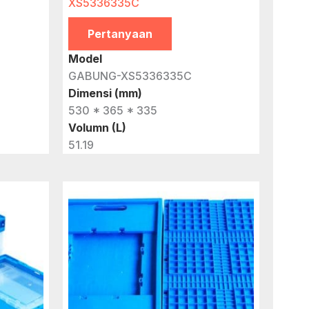
XS5336335C
Pertanyaan
Model
GABUNG-XS5336335C
Dimensi (mm)
530 * 365 * 335
Volumn (L)
51.19