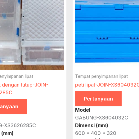
enyimpanan lipat
Tempat penyimpanan lipat
at dengan tutup-JOIN-
peti lipat-JOIN-XS604032
285C
Pertanyaan
tanyaan
Model
GABUNG-XS604032C
G-XS3626285C
Dimensi (mm)
 (mm)
600 * 400 * 320