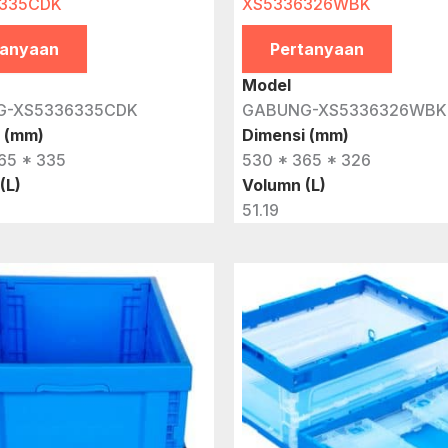
335CDK
XS5336326WBK
tanyaan
Pertanyaan
Model
G-XS5336335CDK
GABUNG-XS5336326WBK
 (mm)
Dimensi (mm)
65 * 335
530 * 365 * 326
(L)
Volumn (L)
51.19