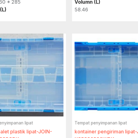
60 * 285
Volumn (L)
(L)
58.46
enyimpanan lipat
Tempat penyimpanan lipat
let plastik lipat-JOIN-
kontainer pengiriman lipat