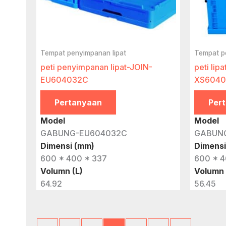
Tempat penyimpanan lipat
Tempat p
peti penyimpanan lipat-JOIN-
peti lip
EU604032C
XS604
Pertanyaan
Per
Model
Model
GABUNG-EU604032C
GABUN
Dimensi (mm)
Dimensi
600 * 400 * 337
600 * 4
Volumn (L)
Volumn 
64.92
56.45