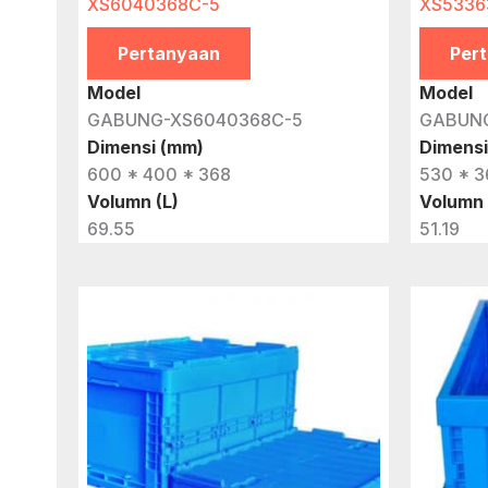
XS6040368C-5
XS5336
Pertanyaan
Per
Model
Model
GABUNG-XS6040368C-5
GABUN
Dimensi (mm)
Dimensi
600 * 400 * 368
530 * 3
Volumn (L)
Volumn 
69.55
51.19