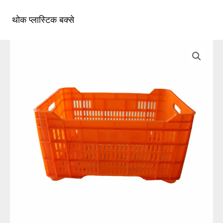
सामग्री
पर
थोक प्लास्टिक बक्से
मुख्य
जाएं
मेन्यू