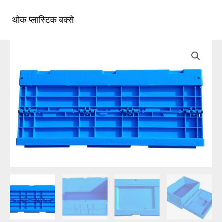
सामग्री
पर
थोक प्लास्टिक बक्से
मुख्य
जाएं
मेन्यू