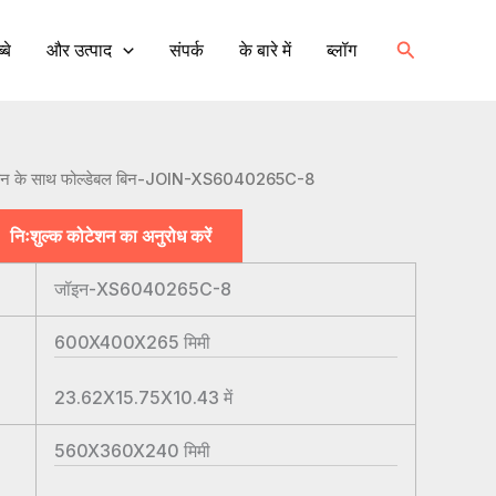
खोज
्बे
और उत्पाद
संपर्क
के बारे में
ब्लॉग
कन के साथ फोल्डेबल बिन-JOIN-XS6040265C-8
निःशुल्क कोटेशन का अनुरोध करें
जॉइन-XS6040265C-8
600X400X265
मिमी
23.62X15.75X10.43
में
560X360X240
मिमी