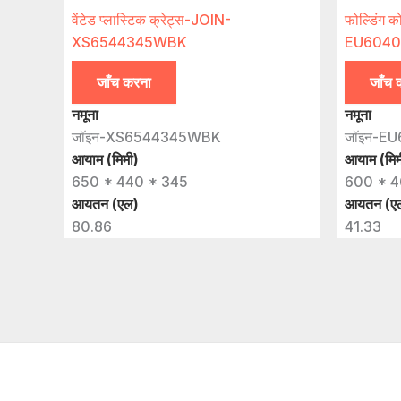
वेंटेड प्लास्टिक क्रेट्स-JOIN-
फोल्डिंग क
XS6544345WBK
EU604
जाँच करना
जाँच 
नमूना
नमूना
जॉइन-XS6544345WBK
जॉइन-E
आयाम (मिमी)
आयाम (मिम
650 * 440 * 345
600 * 4
आयतन (एल)
आयतन (ए
80.86
41.33