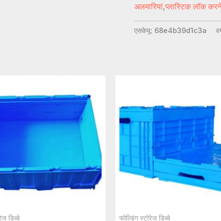
अलमारियां
,
प्लास्टिक लॉक करने
एसकेयू:
68e4b39d1c3a
वर
ेज डिब्बे
फोल्डिंग स्टोरेज डिब्बे