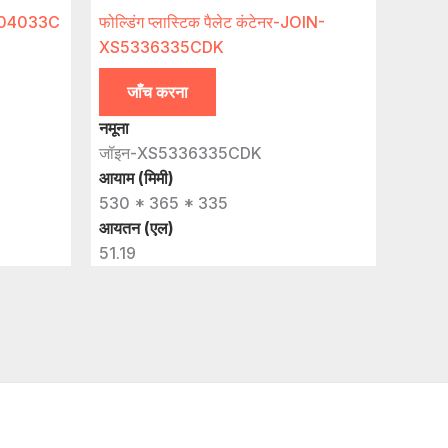
XS604033C
फोल्डिंग प्लास्टिक पैलेट कंटेनर-JOIN-
XS5336335CDK
जाँच करना
नमूना
जॉइन-XS5336335CDK
आयाम (मिमी)
530 * 365 * 335
आयतन (एल)
51.19