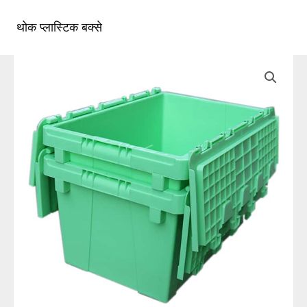
सामग्री
पर
थोक प्लास्टिक बक्से
मुख्य
जाएं
मेन्यू