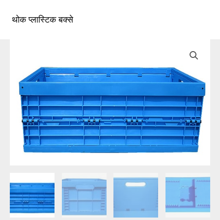
सामग्री
पर
थोक प्लास्टिक बक्से
मुख्य
जाएं
मेन्यू