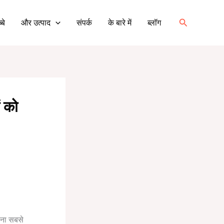
खोज
्बे
और उत्पाद
संपर्क
के बारे में
ब्लॉग
 को
रना सबसे