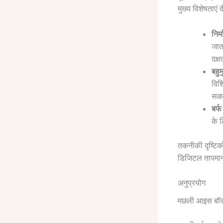
मुख्य विशेषताएं दी
निर्
जात
दक्
बहुम
विश
सकत
बर्फ
के 
तकनीकी दृष्टिको
डिजिटल तापमान 
अनुप्रयोग
मछली आइस बॉक