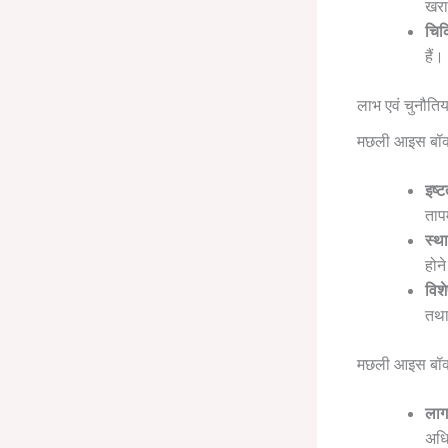
खरा
चिक
हैं।
लाभ एवं चुनौतिया
मछली आइस बॉक
इष्
तापम
स्था
होने
विश
तथा
मछली आइस बॉक्
लाग
अधि