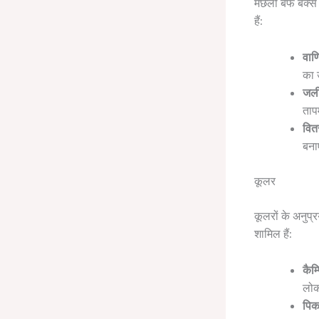
मछली बर्फ बक्से
हैं:
वाण
का 
जली
ताप
वित
बना
कूलर
कूलरों के अनुप्र
शामिल हैं:
कैम
लोक
पिक