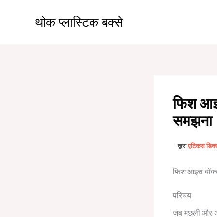
सामग्री
पर
थोक प्लास्टिक बक्से
जाएं
फिश आइस
समझना
द्वारा
एटिकस डिक
फिश आइस बॉक्स
परिचय
जब मछली और अन्