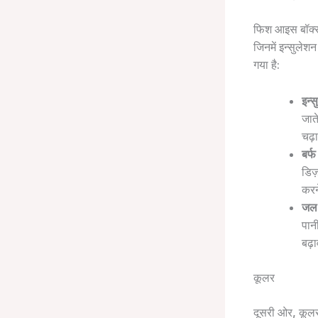
फिश आइस बॉक्स, 
जिनमें इन्सुलेश
गया है:
इन्
जात
चढ़
बर्
डिज
करन
जल 
पान
बढ़
कूलर
दूसरी ओर, कूलर 